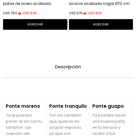
patas de acero acabado
acacia acabado nogal Ø70 cm
laqueado negro
USD
646
USD
829
USD
760
USD
975
Descripción
Ponte moreno
Ponte tranquilo
Ponte guapo
Ya te puedes
Ten las Lambton
Ya puedes hacer
poner al sol con tu
que quieras sin
una buena party
Lambton. Las
ocupar espacio,
en tu terraza y
cuerdas del
ya que son
recibir a tus