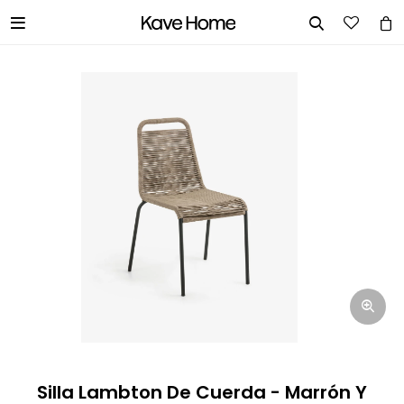


INGRESA TUS DATOS Y TE
INFORMAREMOS CUANDO TENGAMOS
STOCK DISPONIBLE.
Nombre
Correo electrónico
Teléfono
Silla Lambton De Cuerda - Marrón Y