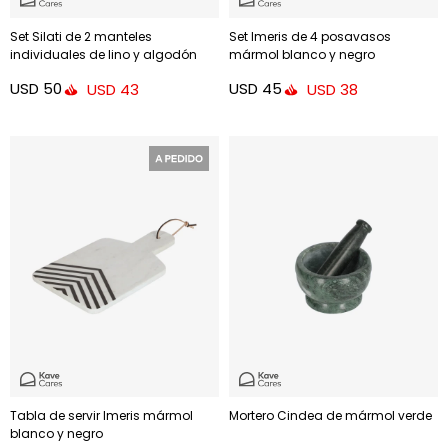
Set Silati de 2 manteles
Set Imeris de 4 posavasos
individuales de lino y algodón
mármol blanco y negro
con flecos azul
USD
50
USD
45
USD
43
USD
38
Tabla de servir Imeris mármol
Mortero Cindea de mármol verde
blanco y negro