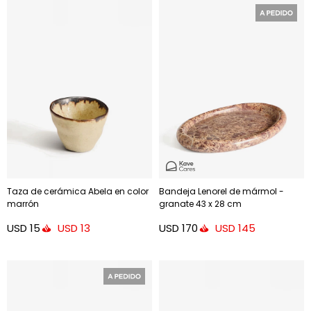
Taza de cerámica Abela en color
Bandeja Lenorel de mármol -
marrón
granate 43 x 28 cm
USD
15
USD
170
USD
13
USD
145