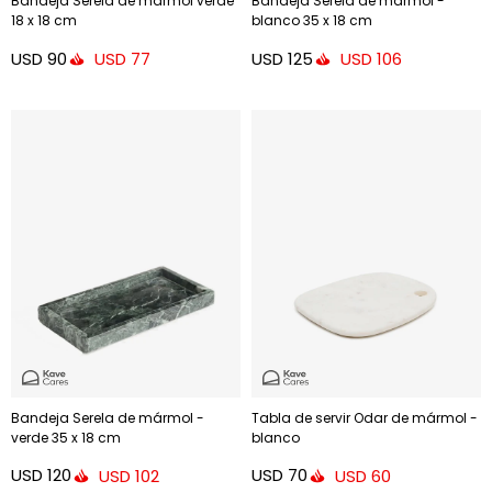
Bandeja Serela de mármol verde
Bandeja Serela de mármol -
18 x 18 cm
blanco 35 x 18 cm
USD
90
USD
125
USD
77
USD
106
Bandeja Serela de mármol -
Tabla de servir Odar de mármol -
verde 35 x 18 cm
blanco
USD
120
USD
70
USD
102
USD
60