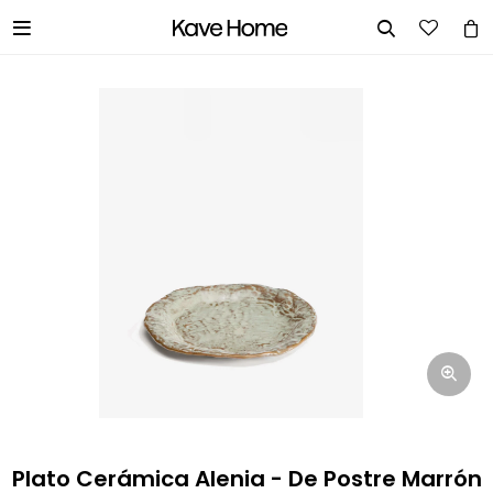


INGRESA TUS DATOS Y TE
INFORMAREMOS CUANDO TENGAMOS
STOCK DISPONIBLE.
Nombre
Correo electrónico
Teléfono
Plato Cerámica Alenia - De Postre Marrón