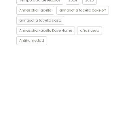
Temporada de regalos
2024
2025
Annasofia Facello
annasofia facello bake off
annasofia facello casa
Annasofia Facello Kave Home
año nuevo
Antihumedad