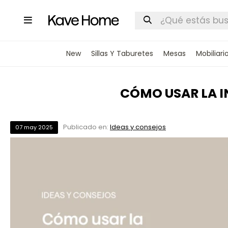

New
Sillas Y Taburetes
Mesas
Mobiliari
CÓMO USAR LA I
Publicado en:
Ideas y consejos
07
may
2025