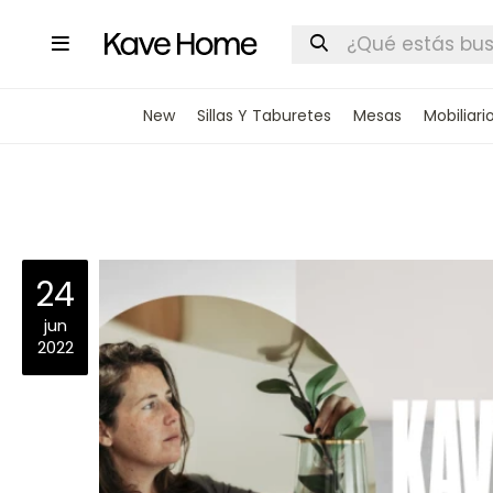

New
Sillas Y Taburetes
Mesas
Mobiliari
24
jun
2022