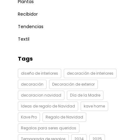
Plantas
Recibidor
Tendencias
Textil
Tags
diseño de interiores
decoración de interiores
decoración
Decoración de exterior
decoracion navidad
Día de la Madre
Ideas de regalo de Navidad
kave home
Kave Pro
Regalo de Navidad
Regalos para seres queridos
Temporada de regalos
2024
2025