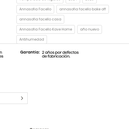
Annasofia Facello
annasofia facello bake off
annasofia facello casa
Annasofia Facello Kave Home
año nuevo
Antihumedad