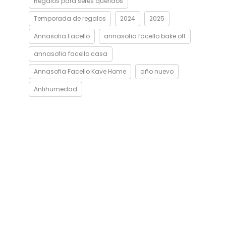
Regalos para seres queridos
Temporada de regalos
2024
2025
Annasofia Facello
annasofia facello bake off
annasofia facello casa
Annasofia Facello Kave Home
año nuevo
Antihumedad