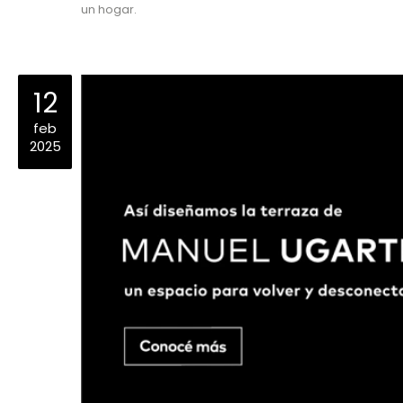
un hogar.
12
feb
2025