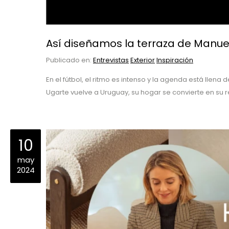
Así diseñamos la terraza de Manue
Publicado en:
Entrevistas
Exterior
Inspiración
En el fútbol, el ritmo es intenso y la agenda está lle
Ugarte vuelve a Uruguay, su hogar se convierte en su r
10
may
2024