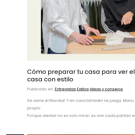
Cómo preparar tu casa para ver el f
casa con estilo
Publicado en:
Entrevistas
Estilos
Ideas y consejos
Se viene el Mundial. Y en casa también se juega. Manu 
propio.
Porque alentar no es solo mirar, es vivir cada partido