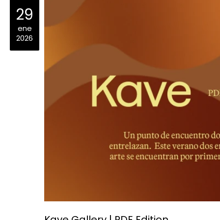
29
ene
2026
Kave Gallery | PDE Edition