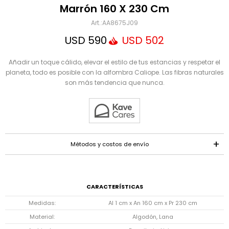
Mensaje
Marrón 160 X 230 Cm
AA8675J09
USD
590
USD
502
Añadir un toque cálido, elevar el estilo de tus estancias y respetar el
planeta, todo es posible con la alfombra Caliope. Las fibras naturales
son más tendencia que nunca.
ENVIAR
Métodos y costos de envío
CARACTERÍSTICAS
Medidas
Al 1 cm x An 160 cm x Pr 230 cm
Material
Algodón, Lana