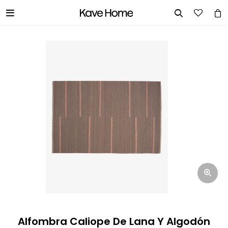


INGRESA TUS DATOS Y TE
INFORMAREMOS CUANDO TENGAMOS
STOCK DISPONIBLE.
Nombre
Correo electrónico
Teléfono
Alfombra Caliope De Lana Y Algodón