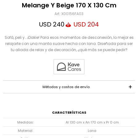
Mensaje
Melange Y Beige 170 X 130 Cm
X00156FA03
USD
240
USD
204
Sofá, peli y… ¡Dakie! Para esos momentos de desconexión, lo mejor es
relajarte con una manta suave hecha con lana. Diseñada para ser
tu aliada de relax y de decoración, ¿qué más se puede pedir?
ENVIAR
Métodos y costos de envío
CARACTERÍSTICAS
Medidas
Al 130 cm x An 170 cm x Pr 0 cm
Material
Lana