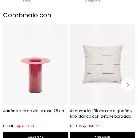
Estilo
Moderno
Combinalo con
Jarrón Kelse de vidrio rosa 28 cm
Almohadón Blaina de algodón y
lino blanco con detalle bordado
azul 45 x 45 cm
USD
89
USD
77
USD
105
USD
90