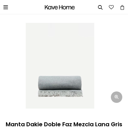


INGRESA TUS DATOS Y TE
INFORMAREMOS CUANDO TENGAMOS
STOCK DISPONIBLE.
Nombre
Correo electrónico
Teléfono
Manta Dakie Doble Faz Mezcla Lana Gris