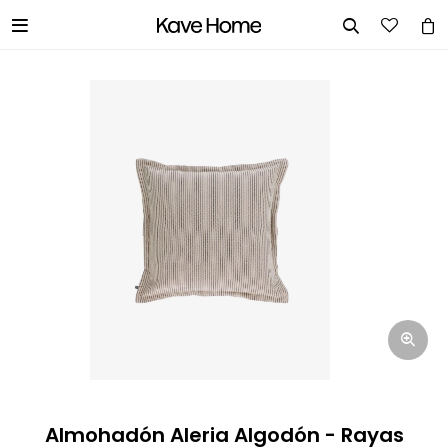


INGRESA TUS DATOS Y TE
INFORMAREMOS CUANDO TENGAMOS
STOCK DISPONIBLE.
Nombre
Correo electrónico
Teléfono
Almohadón Aleria Algodón - Rayas