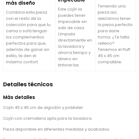
más diseño
Teniendo una
Este cojín la
Combina esta pieza
pieza así,
puedes tener
con el resto de la
debíamos tener
impecable sin
colección para que tu
la pieza perfecta
salir de casa.
cama o sofá tengan
para darle
Límpiala
los complementos
forma. ¿Te falta
directamente en
perfectos para que,
relleno?
la lavadora y
además de ganar en
Tenemos el Fluff
ahorra tiempo y
estilo, te den el
45 x 45 cm
dinero en
máximo confort.
compatible.
tintorerías.
Detalles técnicos
Más detalles
Cojín 45 x 45 cm de algodón y poliéster
Cojín con cremallera apta para la lavadora.
Pieza disponible en diferentes medidas y acabados.