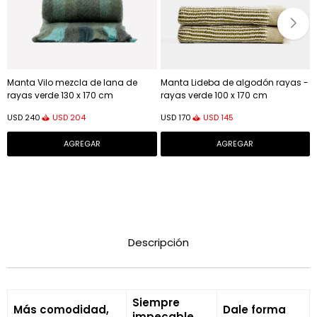
Manta Vilo mezcla de lana de
Manta Lideba de algodón rayas -
rayas verde 130 x 170 cm
rayas verde 100 x 170 cm
USD
204
USD
145
USD
240
USD
170
Descripción
Siempre
Más comodidad,
Dale forma
impecable