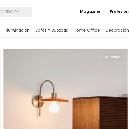
Magazine
Profesion
o
Iluminación
Sofás Y Butacas
Home Office
Decoración
 TUS DATOS Y TE INFORMAREMOS CUANDO 
SPONIBLE.
rónico