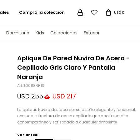
ales
Comprá la colección

USD
0
Dormitorio
Kids
Colecciones
Exterior
TENGAMOS
Aplique De Pared Nuvira De Acero -
Cepillado Gris Claro Y Pantalla
Naranja
L00118RR13
USD
255
USD
217
La aplique Nuvira destaca por su diseño elegante y funcional,
con una estructura de acero cepillado que aporta un aire
contemporáneo y sofisticado a cualquier ambiente
Variantes: