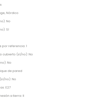
s
tage, Nórdico
no): No
no): Sí
 por referencia: 1
o cubierto (sí/no): No
/no): No
lique de pared
sí/no): No
as: E27
xión a tierra: II