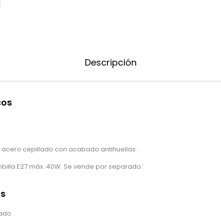
Descripción
cos
 acero cepillado con acabado antihuellas.
illa E27 máx. 40W. Se vende por separado.
as
eado