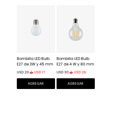
Bombilla LED Bulb
Bombilla LED Bulb
E27 de 3W y 45 mm
E27 de 4 W y 80 mm
luz neutra
luz cálida
USD
17
USD
26
USD
20
USD
30