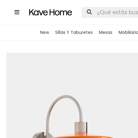

New
Sillas Y Taburetes
Mesas
Mobiliari
INGRESA
STOCK DI
Nombre
Correo elect
Teléfono