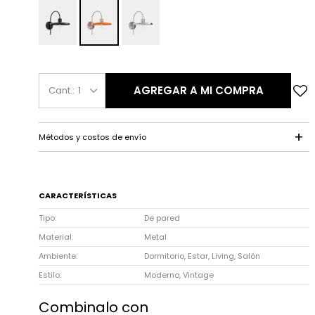
AGREGAR A MI COMPRA
1
Métodos y costos de envío
CARACTERÍSTICAS
Tipo
De pared
Material
Metal
Ambiente
Dormitorio, Estar, Living, Salón
Estilo
Moderno, Vintage
Combinalo con