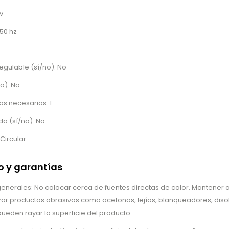
v
50 hz
regulable (sí/no): No
no): No
s necesarias: 1
a (sí/no): No
Circular
 y garantías
erales: No colocar cerca de fuentes directas de calor. Mantener al
lizar productos abrasivos como acetonas, lejías, blanqueadores, disol
ueden rayar la superficie del producto.