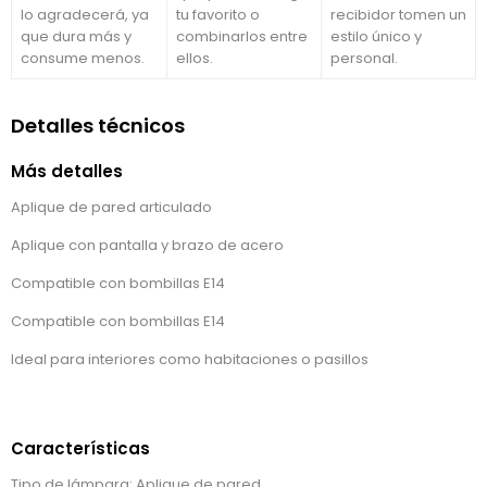
lo agradecerá, ya
tu favorito o
recibidor tomen un
que dura más y
combinarlos entre
estilo único y
consume menos.
ellos.
personal.
Detalles técnicos
Más detalles
Aplique de pared articulado
Aplique con pantalla y brazo de acero
Compatible con bombillas E14
Compatible con bombillas E14
Ideal para interiores como habitaciones o pasillos
Características
Tipo de lámpara: Aplique de pared