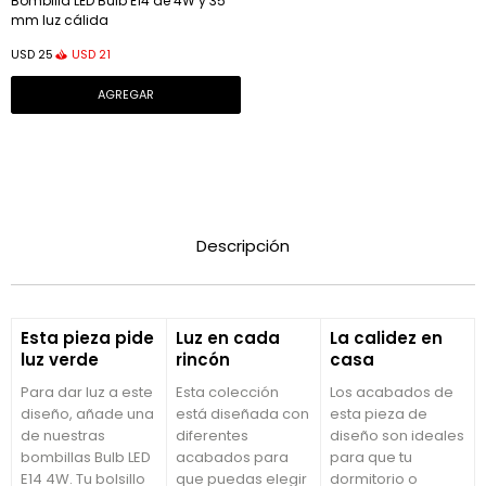
Bombilla LED Bulb E14 de 4W y 35
mm luz cálida
USD
21
USD
25
Descripción
Esta pieza pide
Luz en cada
La calidez en
luz verde
rincón
casa
Para dar luz a este
Esta colección
Los acabados de
diseño, añade una
está diseñada con
esta pieza de
de nuestras
diferentes
diseño son ideales
bombillas Bulb LED
acabados para
para que tu
E14 4W. Tu bolsillo
que puedas elegir
dormitorio o