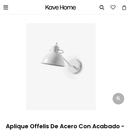


INGRESA TUS DATOS Y TE
INFORMAREMOS CUANDO TENGAMOS
STOCK DISPONIBLE.
Nombre
Correo electrónico
Teléfono
Aplique Offelis De Acero Con Acabado -