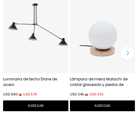
Luminaria de techo Dione de
Lámpara de mesa Malachi de
acero
cristal glaseado y piedra de
travertino
USD
578
USD
293
USD
680
USD
345