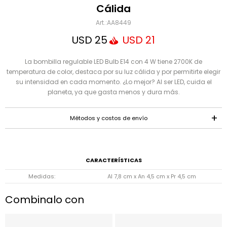
Mensaje
Cálida
AA8449
USD
25
USD
21
La bombilla regulable LED Bulb E14 con 4 W tiene 2700K de
temperatura de color, destaca por su luz cálida y por permitirte elegir
su intensidad en cada momento. ¿Lo mejor? Al ser LED, cuida el
planeta, ya que gasta menos y dura más.
ENVIAR
Métodos y costos de envío
CARACTERÍSTICAS
Medidas
Al 7,8 cm x An 4,5 cm x Pr 4,5 cm
Combinalo con