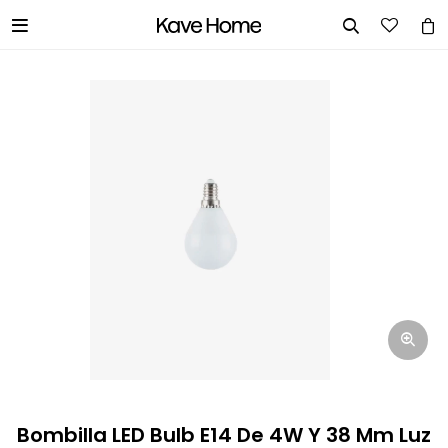


INGRESA TUS DATOS Y TE
INFORMAREMOS CUANDO TENGAMOS
STOCK DISPONIBLE.
Nombre
Correo electrónico
Teléfono
Bombilla LED Bulb E14 De 4W Y 38 Mm Luz