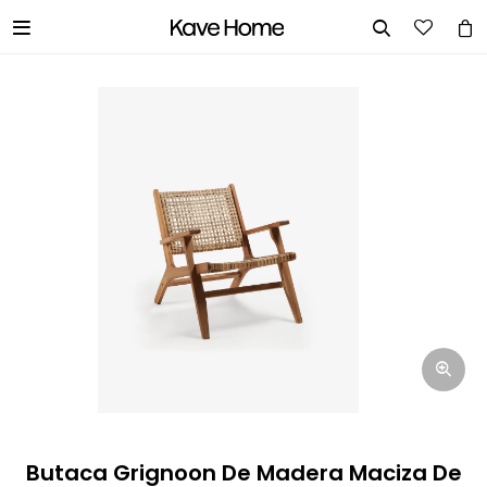


INGRESA TUS DATOS Y TE
INFORMAREMOS CUANDO TENGAMOS
STOCK DISPONIBLE.
Nombre
Correo electrónico
Teléfono
Butaca Grignoon De Madera Maciza De