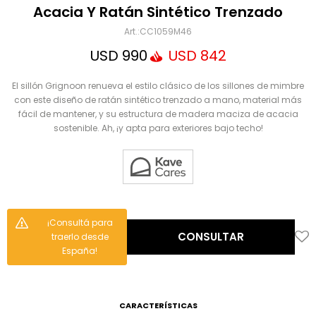
Mensaje
Acacia Y Ratán Sintético Trenzado
CC1059M46
USD
990
USD
842
El sillón Grignoon renueva el estilo clásico de los sillones de mimbre
con este diseño de ratán sintético trenzado a mano, material más
fácil de mantener, y su estructura de madera maciza de acacia
sostenible. Ah, ¡y apta para exteriores bajo techo!
ENVIAR
¡Consultá para
CONSULTAR
traerlo desde
España!
CARACTERÍSTICAS