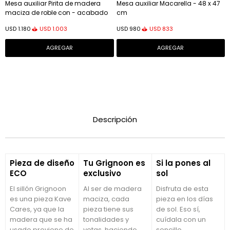
Mesa auxiliar Pirita de madera
Mesa auxiliar Macarella - 48 x 47
maciza de roble con - acabado
cm
negro 70,6 x 70 cm FSC 100%
USD
1.003
USD
833
USD
1.180
USD
980
Descripción
Pieza de diseño
Tu Grignoon es
Si la pones al
ECO
exclusivo
sol
El sillón Grignoon
Al ser de madera
Disfruta de esta
es una pieza Kave
maciza, cada
pieza en los días
Cares, ya que la
pieza tiene sus
de sol. Eso sí,
madera que se ha
tonalidades y
cuídala con un
usado proviene de
vetas, haciendo
sencillo