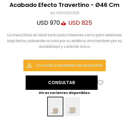
Mensaje
Acabado Efecto Travertino - Ø46 Cm
O00026CE39
USD
970
USD
825
La mesa Drasi es ideal tanto para interiores como para exteriores
bajo techo, sobresale no solo por su estética, sino también por su
durabilidad y carácter único.
¡Consultá para traerlo desde España!
ENVIAR
CONSULTAR
Otras variantes disponibles: