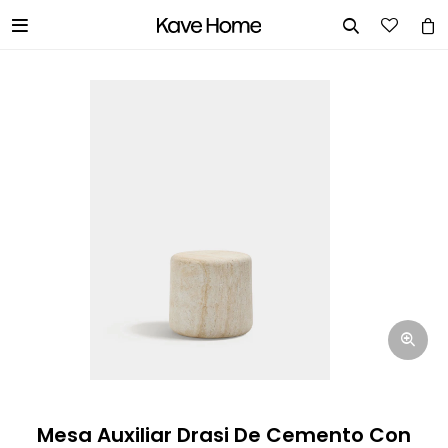


INGRESA TUS DATOS Y TE
INFORMAREMOS CUANDO TENGAMOS
STOCK DISPONIBLE.
Nombre
Correo electrónico
Teléfono
Mesa Auxiliar Drasi De Cemento Con