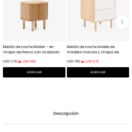
Mesita de noche Mailen - en
Mesita de noche Anielle de
chapa de fresno con acabado
madera maciza y chapa de
natural 50 x 55 cm
fresno 50 x 58,4 cm
USD
995
USD
672
USD
1.170
USD
790
Descripción