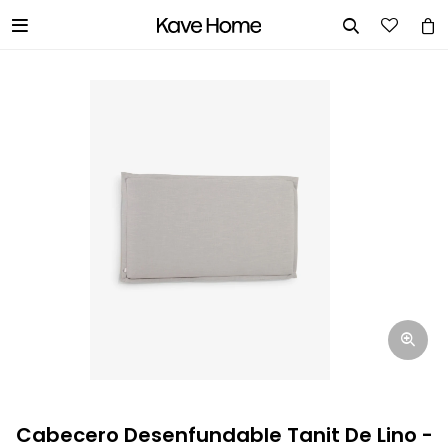


INGRESA TUS DATOS Y TE
INFORMAREMOS CUANDO TENGAMOS
STOCK DISPONIBLE.
Nombre
Correo electrónico
Teléfono
Cabecero Desenfundable Tanit De Lino -