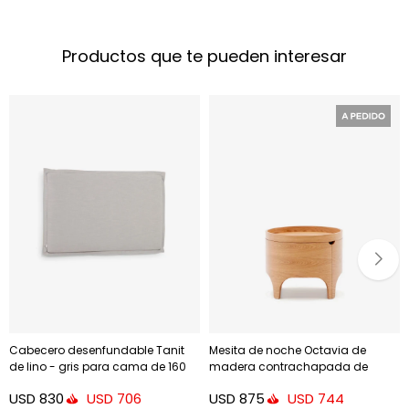
Productos que te pueden interesar
Cabecero desenfundable Tanit
Mesita de noche Octavia de
de lino - gris para cama de 160
madera contrachapada de
cm
fresno Ø 55 cm
USD
830
USD
875
USD
706
USD
744