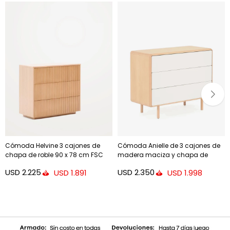
Cómoda Helvine 3 cajones de
Cómoda Anielle de 3 cajones de
chapa de roble 90 x 78 cm FSC
madera maciza y chapa de
100%
fresno 99 x 78,5 cm
USD
2.225
USD
2.350
USD
1.891
USD
1.998