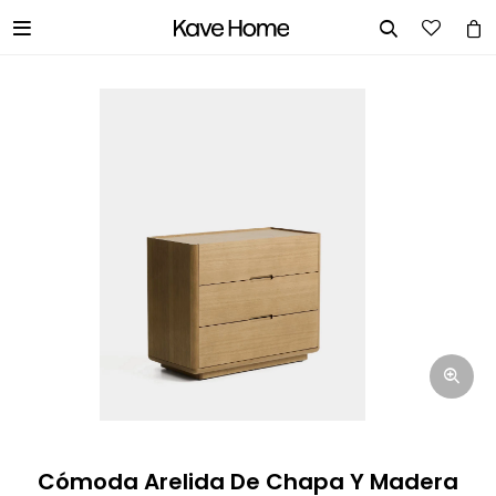


INGRESA TUS DATOS Y TE
INFORMAREMOS CUANDO TENGAMOS
STOCK DISPONIBLE.
Nombre
Correo electrónico
Teléfono
Cómoda Arelida De Chapa Y Madera