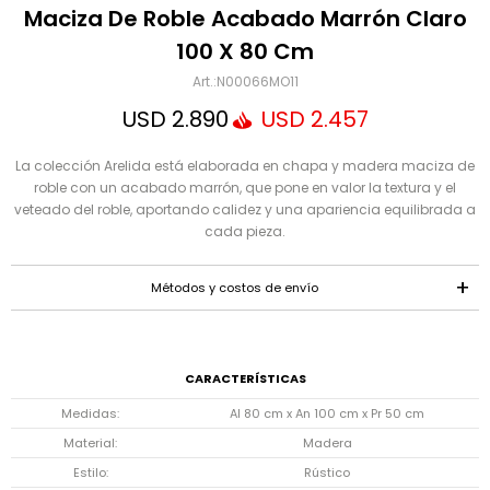
Mensaje
Maciza De Roble Acabado Marrón Claro
100 X 80 Cm
N00066MO11
USD
2.890
USD
2.457
La colección Arelida está elaborada en chapa y madera maciza de
roble con un acabado marrón, que pone en valor la textura y el
veteado del roble, aportando calidez y una apariencia equilibrada a
cada pieza.
ENVIAR
Métodos y costos de envío
CARACTERÍSTICAS
Medidas
Al 80 cm x An 100 cm x Pr 50 cm
Material
Madera
Estilo
Rústico