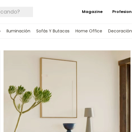
Magazine
Profesion
o
Iluminación
Sofás Y Butacas
Home Office
Decoración
 TUS DATOS Y TE INFORMAREMOS CUANDO 
SPONIBLE.
rónico