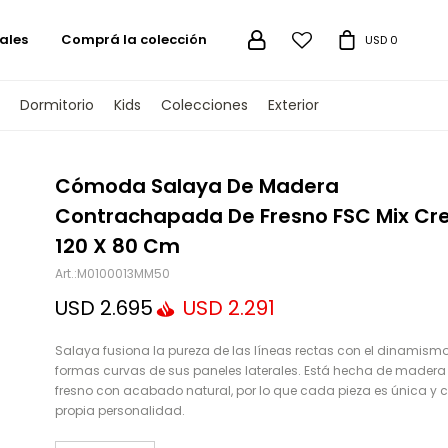
ales
Comprá la colección

USD
0
Dormitorio
Kids
Colecciones
Exterior
TENGAMOS
Cómoda Salaya De Madera
Contrachapada De Fresno FSC Mix Cre
120 X 80 Cm
M0100013MM50
USD
2.695
USD
2.291
Salaya fusiona la pureza de las líneas rectas con el dinamismo
formas curvas de sus paneles laterales. Está hecha de madera
fresno con acabado natural, por lo que cada pieza es única y 
propia personalidad.