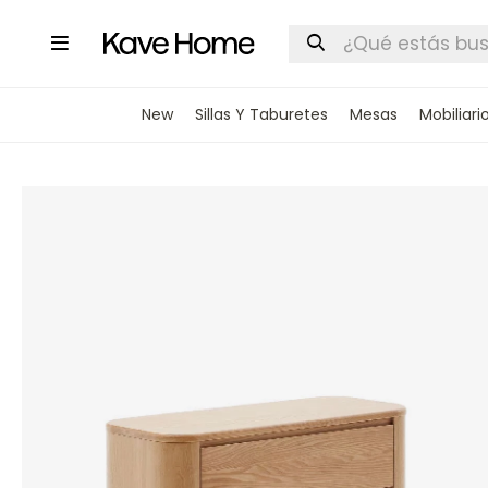

New
Sillas Y Taburetes
Mesas
Mobiliari
INGRESA
STOCK DI
Nombre
Correo elect
Teléfono