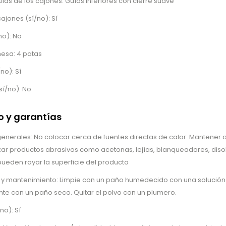
as de los cajones: Guías inferiores con cierre suave
ajones (sí/no): Sí
no): No
mesa: 4 patas
no): Sí
sí/no): No
 y garantías
erales: No colocar cerca de fuentes directas de calor. Mantener al
lizar productos abrasivos como acetonas, lejías, blanqueadores, disol
ueden rayar la superficie del producto
o y mantenimiento: Limpie con un paño humedecido con una solución
e con un paño seco. Quitar el polvo con un plumero.
no): Sí