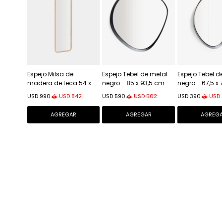
Espejo Milsa de
Espejo Tebel de metal
Espejo Tebel d
madera de teca 54 x
negro - 85 x 93,5 cm
negro - 67,5 x
154 cm FSC 100%
USD
842
USD
502
USD
USD
990
USD
590
USD
390