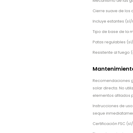
Mecanismo de las guí
Cierre suave de los c
Incluye estantes (sí/
Tipo de base de la 
Patas regulables (sí/
Resistente al fuego (
Mantenimiento
Recomendaciones gen
solar directa. No uti
elementos afilados p
Instrucciones de us
seque inmediatament
Certificación FSC (sí/