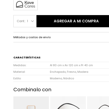
AGREGAR A MI COMPRA
1
Métodos y costos de envío
CARACTERÍSTICAS
Medidas
Al 80 cm x An 120 cm x Pr 40 cm
Material
Enchapado, Fresno, Madera
Estilo
Moderno, Nórdico
Combinalo con