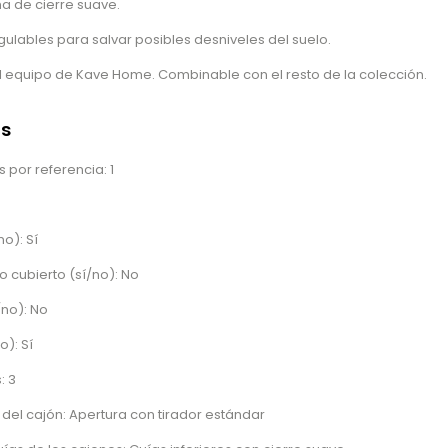
a de cierre suave.
ulables para salvar posibles desniveles del suelo.
l equipo de Kave Home. Combinable con el resto de la colección.
as
 por referencia: 1
no): Sí
o cubierto (sí/no): No
/no): No
o): Sí
: 3
del cajón: Apertura con tirador estándar