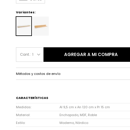
Variantes:
AGREGAR A MI COMPRA
1
Métodos y costos de envío
CARACTERÍSTICAS
Medidas
Al 9,5 cm x An 120 cm x Pr 15 cm
Material
Enchapado, MDF, Roble
Estilo
Moderno, Nórdico