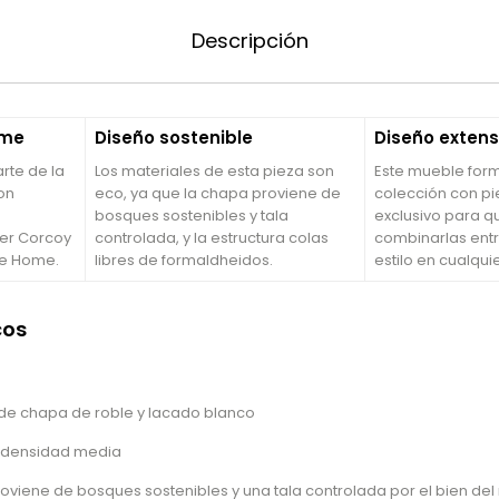
Descripción
ome
Diseño sostenible
Diseño extens
rte de la
Los materiales de esta pieza son
Este mueble for
on
eco, ya que la chapa proviene de
colección con pi
bosques sostenibles y tala
exclusivo para 
ier Corcoy
controlada, y la estructura colas
combinarlas entr
ve Home.
libres de formaldheidos.
estilo en cualqui
cos
m de chapa de roble y lacado blanco
e densidad media
oviene de bosques sostenibles y una tala controlada por el bien de