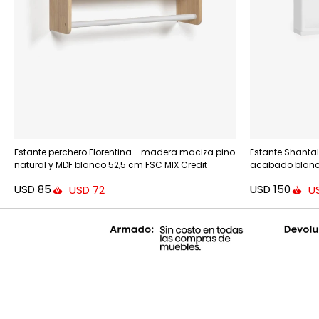
Estante perchero Florentina - madera maciza pino
Estante Shanta
natural y MDF blanco 52,5 cm FSC MIX Credit
acabado blanc
USD
85
USD
150
USD
72
U