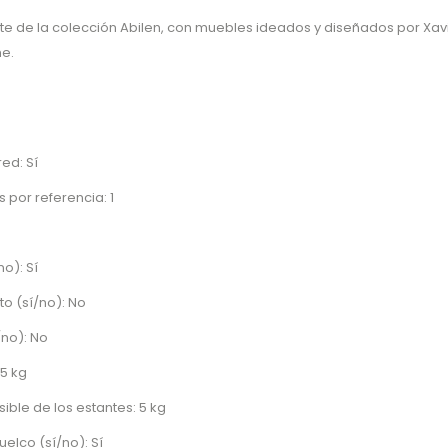
te de la colección Abilen, con muebles ideados y diseñados por Xavi
e.
ed: Sí
 por referencia: 1
no): Sí
to (sí/no): No
/no): No
5 kg
ble de los estantes: 5 kg
uelco (sí/no): Sí