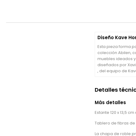
Diseño Kave H
Esta pieza forma pa
colección Abilen, c
muebles ideados y
diseñados por Xav
, del equipo de Ka
Detalles técni
Más detalles
Estante 120 x 13,5 c
Tablero de fibras d
La chapa de roble pr