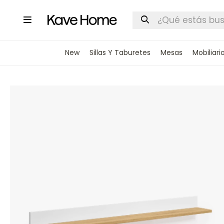

New
Sillas Y Taburetes
Mesas
Mobiliari
INGRESA
STOCK DI
Nombre
Correo elect
Teléfono