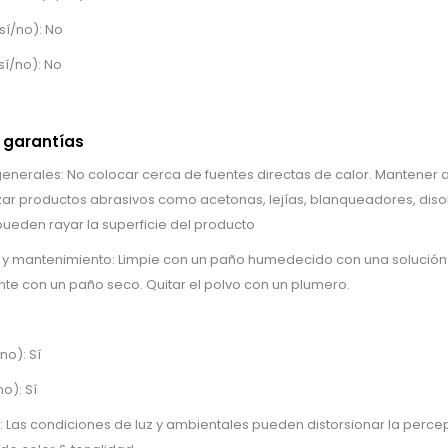
sí/no): No
sí/no): No
 garantías
erales: No colocar cerca de fuentes directas de calor. Mantener al
lizar productos abrasivos como acetonas, lejías, blanqueadores, disol
ueden rayar la superficie del producto
o y mantenimiento: Limpie con un paño humedecido con una solución
e con un paño seco. Quitar el polvo con un plumero.
no): Sí
o): Sí
: Las condiciones de luz y ambientales pueden distorsionar la percep