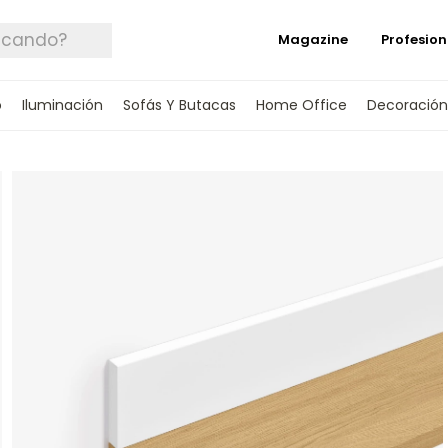
Magazine
Profesion
o
Iluminación
Sofás Y Butacas
Home Office
Decoración
 TUS DATOS Y TE INFORMAREMOS CUANDO 
SPONIBLE.
rónico