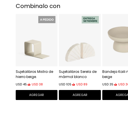
Combinalo con
Sujetalibros Mistra de
Sujetalibros Serela de
Bandeja Kaili 
hierro beige.
mármol blanco
beige
USD
38
USD
89
USD
3
USD
45
USD
105
USD
35