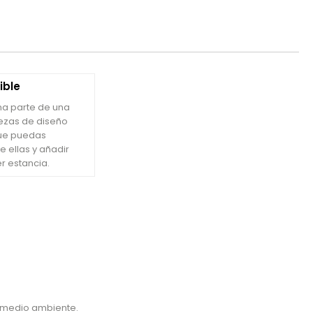
ible
ma parte de una
ezas de diseño
que puedas
e ellas y añadir
er estancia.
l medio ambiente.