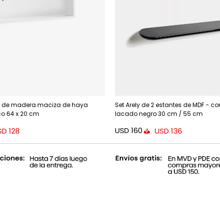
l de madera maciza de haya
Set Arely de 2 estantes de MDF - 
o 64 x 20 cm
lacado negro 30 cm / 55 cm
USD
160
SD
128
USD
136