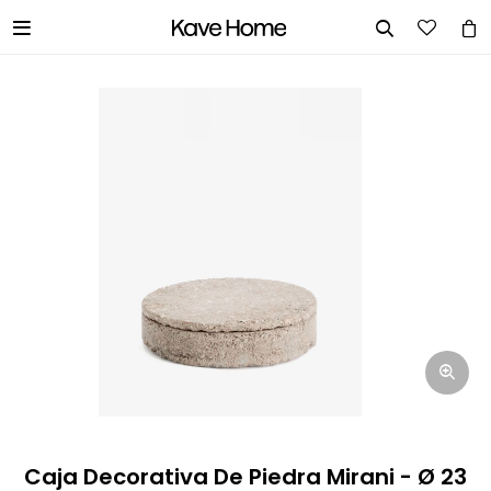


INGRESA TUS DATOS Y TE
INFORMAREMOS CUANDO TENGAMOS
STOCK DISPONIBLE.
Nombre
Correo electrónico
Teléfono
Caja Decorativa De Piedra Mirani - Ø 23