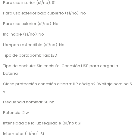
Para uso interior (sí/no): Sí
Para uso exterior bajo cubierto (sí/no); No
Para uso exterior (sí/no). No
Inclinable (sí/no): No
Lámpara extendible (sí/no): No
Tipo de portabombillas: LED
Tipo de enchufe: Sin enchufe. Conexión USB para cargar la
batería
Clase protección conexión a tierra: IIIP código2.0Voltaje nominal5
v
Frecuencia nominal: 50 hz
Potencia: 2 w
Intensidad de la luz regulable (sí/no): Sí
Interruptor (sí/no): Sí