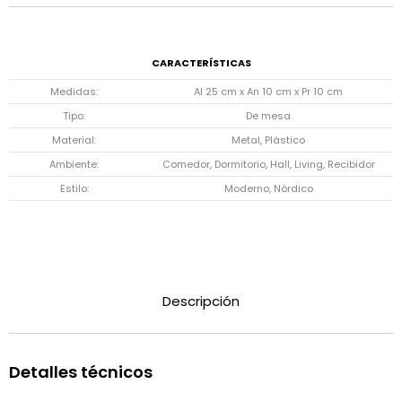
CARACTERÍSTICAS
Medidas
Al 25 cm x An 10 cm x Pr 10 cm
Tipo
De mesa
Material
Metal, Plástico
Ambiente
Comedor, Dormitorio, Hall, Living, Recibidor
Estilo
Moderno, Nórdico
Descripción
Detalles técnicos