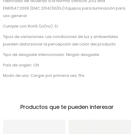
Fabricado de acuerdo a la Norma: EN55015:2013 and
EN61547:2009 (EMC 2014/30/EU) Equipos para iluminación para
uso general
Cumple con RoHS (sí/no): Sí
Tipos de variaciones: Las condiciones de luz y ambientales
pueden distorsionar la percepción del color del producto.
Tipo de desgaste intencionado: Ningún desgaste
País de origen: CN
Modo de uso: Cargar por primera vez 7hs
Productos que te pueden interesar