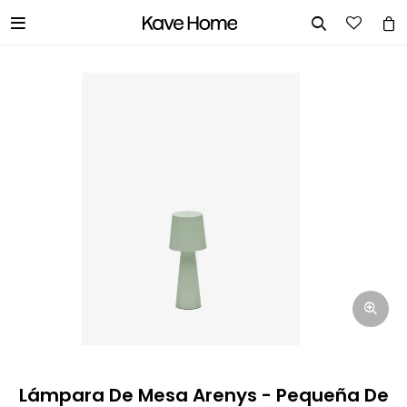


INGRESA TUS DATOS Y TE
INFORMAREMOS CUANDO TENGAMOS
STOCK DISPONIBLE.
Nombre
Correo electrónico
Teléfono
Lámpara De Mesa Arenys - Pequeña De