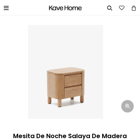


INGRESA TUS DATOS Y TE
INFORMAREMOS CUANDO TENGAMOS
STOCK DISPONIBLE.
Nombre
Correo electrónico
Teléfono
Mesita De Noche Salaya De Madera