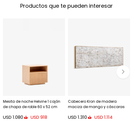
Productos que te pueden interesar
Mesita de noche Helvine 1 cajón
Cabecero Kron de madera
de chapa de roble 60 x 52 cm
maciza de mango y cáscaras
FSC 100%
de coco para cama de 180 cm
USD
1.080
USD
1.310
USD
918
USD
1.114