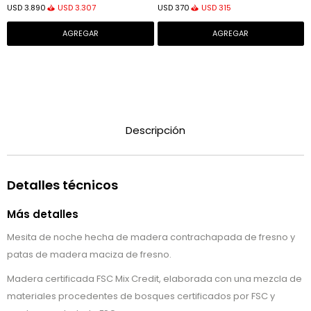
USD
3.307
USD
315
USD
3.890
USD
370
tono natural para colchón de 180
natural
x 200 cm.
Descripción
Detalles técnicos
Más detalles
Mesita de noche hecha de madera contrachapada de fresno y
patas de madera maciza de fresno.
Madera certificada FSC Mix Credit, elaborada con una mezcla de
materiales procedentes de bosques certificados por FSC y