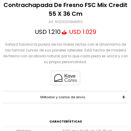
Mensaje
Contrachapada De Fresno FSC Mix Credit
55 X 36 Cm
N1200009MM50
USD
1.210
USD
1.029
Salaya fusiona la pureza de las líneas rectas con el dinamismo de
las formas curvas de sus paneles laterales. Está hecha de madera
de fresno con acabado natural, por lo que cada pieza es única y con
su propia personalidad.
ENVIAR
Métodos y costos de envío
CARACTERÍSTICAS
Medidas
Al 50 cm x An 55 cm x Pr 36 cm