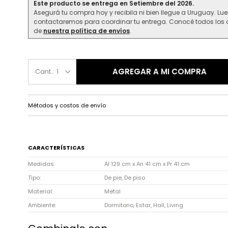
Este producto se entrega en Setiembre del 2026.
Asegurá tu compra hoy y recibila ni bien llegue a Uruguay. Lu
contactaremos para coordinar tu entrega. Conocé todos los d
de
nuestra política de envíos
.
AGREGAR A MI COMPRA
1
Métodos y costos de envío
CARACTERÍSTICAS
Medidas
Al 129 cm x An 41 cm x Pr 41 cm
Tipo
De pie, De piso
Material
Metal
Ambiente
Dormitorio, Estar, Hall, Living