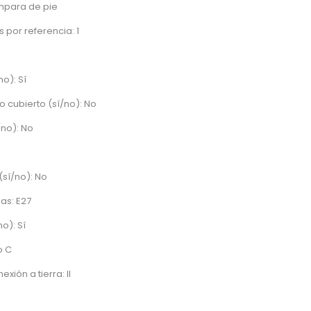
mpara de pie
 por referencia: 1
no): Sí
o cubierto (sí/no): No
/no): No
sí/no): No
as: E27
o): Sí
o C
xión a tierra: II