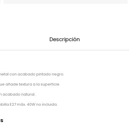
Descripción
metal con acabado pintado negro.
 añade textura a la superficie.
on acabado natural.
illa E27 máx. 40W no incluida.
as