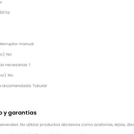
v
50 hz
Interruptor manual
no): No
s necesarias: 1
no): No
la recomendada: Tubular
D
 y garantías
rales: No utilizar productos abrasivos como acetonas, lejías, diso