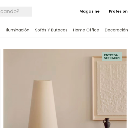
Magazine
Profesion
o
Iluminación
Sofás Y Butacas
Home Office
Decoración
 TUS DATOS Y TE INFORMAREMOS CUANDO 
SPONIBLE.
rónico