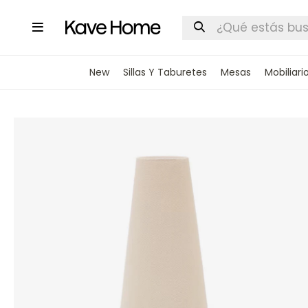

New
Sillas Y Taburetes
Mesas
Mobiliari
INGRESA
STOCK DI
Nombre
Correo elect
Teléfono