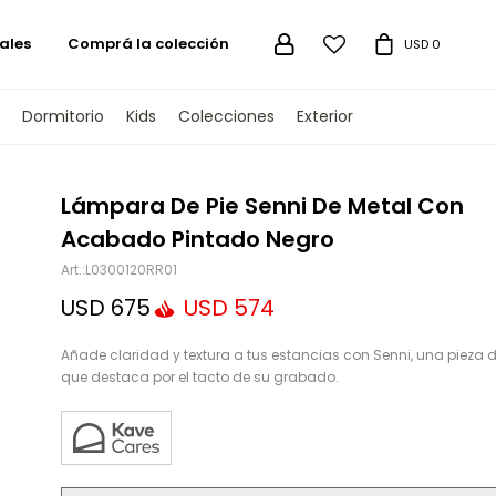
ales
Comprá la colección

USD
0
Dormitorio
Kids
Colecciones
Exterior
TENGAMOS
Lámpara De Pie Senni De Metal Con
Acabado Pintado Negro
L0300120RR01
USD
675
USD
574
Añade claridad y textura a tus estancias con Senni, una pieza 
que destaca por el tacto de su grabado.