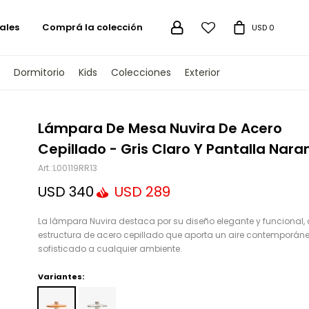
ales
Comprá la colección

USD
0
Dormitorio
Kids
Colecciones
Exterior
TENGAMOS
Lámpara De Mesa Nuvira De Acero
Cepillado - Gris Claro Y Pantalla Nara
L00119RR13
USD
340
USD
289
La lámpara Nuvira destaca por su diseño elegante y funcional,
estructura de acero cepillado que aporta un aire contemporáne
sofisticado a cualquier ambiente.
Variantes: