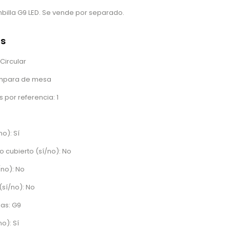
illa G9 LED. Se vende por separado.
as
Circular
ámpara de mesa
 por referencia: 1
no): Sí
o cubierto (sí/no): No
/no): No
sí/no): No
las: G9
o): Sí