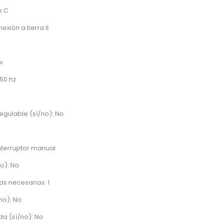
o C
xión a tierra II
v
50 hz
regulable (sí/no): No
Interruptor manual
no): No
s necesarias: 1
no): No
a (sí/no): No