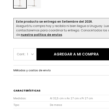
Este producto se entrega en Setiembre del 2026.
Asegurá tu compra hoy y recibila ni bien llegue a Uruguay. Lu
contactaremos para coordinar tu entrega. Conocé todos los d
de
nuestra política de envíos
.
AGREGAR A MI COMPRA
1
Métodos y costos de envío
CARACTERÍSTICAS
Medidas
Al 32,5 cm x An 27 cm x Pr 27 cm
Tipo
De mesa