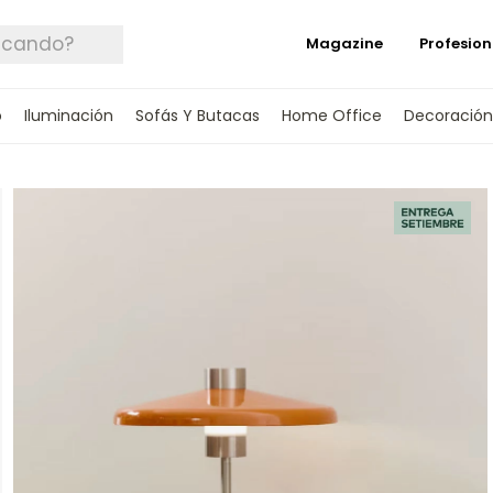
Magazine
Profesion
o
Iluminación
Sofás Y Butacas
Home Office
Decoración
 TUS DATOS Y TE INFORMAREMOS CUANDO 
SPONIBLE.
rónico