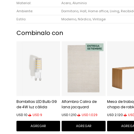
Material
Acero, Aluminio
Ambiente
Dormitorio, Hall, Home office, Living, Recibid
Estilo
Moderno, Nórdico, Vintage
Combinalo con
Bombillas LED Bulb G9
Alfombra Calira de
Mesa de trabaj
de 4W luz cálida
lana jacquard
chapa de robl
trenzado beige 300 x
Credit 140 x 6
USD
9
USD
1.029
US
USD
10
USD
1.210
USD
2.120
200 cm