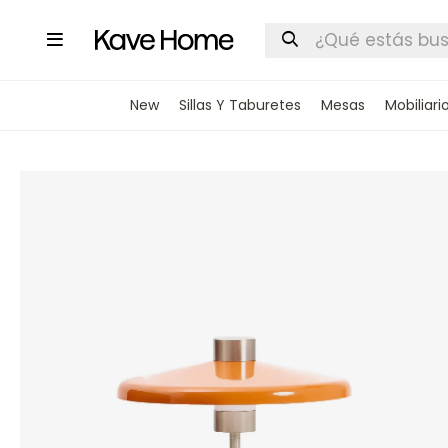

New
Sillas Y Taburetes
Mesas
Mobiliari
INGRESA
STOCK DI
Nombre
Correo elect
Teléfono