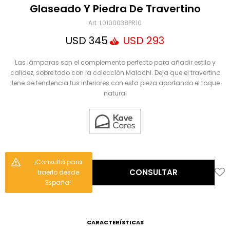
Mensaje
Glaseado Y Piedra De Travertino
L0100038PR10
USD
345
USD
293
Las lámparas son el complemento perfecto para añadir estilo y
calidez, sobre todo con la colección Malachi. Deja que el travertino
llene de tendencia tus interiores con esta pieza aportando el toque
natural
ENVIAR
¡Consultá para
CONSULTAR
traerlo desde
España!
CARACTERÍSTICAS