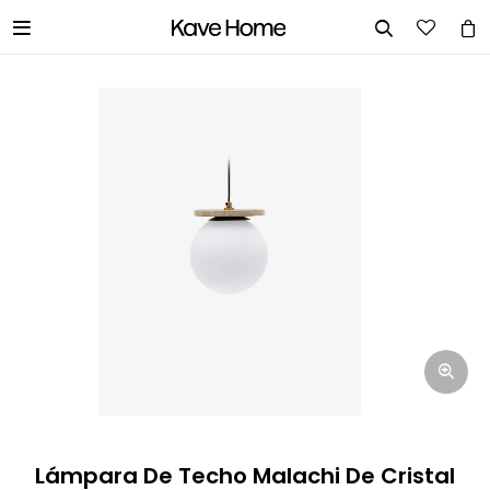


INGRESA TUS DATOS Y TE
INFORMAREMOS CUANDO TENGAMOS
STOCK DISPONIBLE.
Nombre
Correo electrónico
Teléfono
Lámpara De Techo Malachi De Cristal