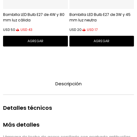
Bombilla LED Bulb E27 de 4W y 80
Bombilla LED Bulb E27 de 3W y 45
mm luz cálida
mm luz neutra
USD
43
USD
17
USD
50
USD
20
Descripción
Detalles técnicos
Más detalles
Lámpara de techo de acero cepillado con acabado antihuellas.