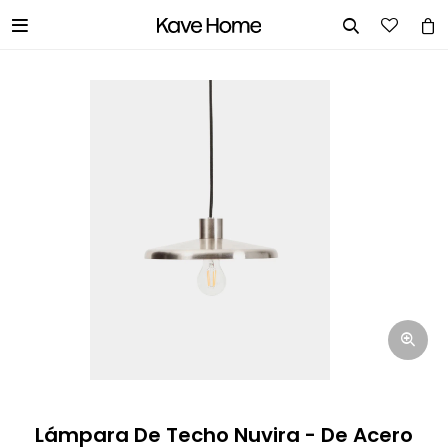


INGRESA TUS DATOS Y TE
INFORMAREMOS CUANDO TENGAMOS
STOCK DISPONIBLE.
Nombre
Correo electrónico
Teléfono
Lámpara De Techo Nuvira - De Acero