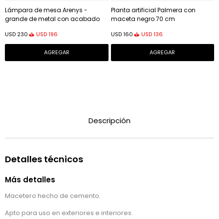
Lámpara de mesa Arenys -
Planta artificial Palmera con
grande de metal con acabado
maceta negro 70 cm
pintado negro
USD
196
USD
136
USD
230
USD
160
Descripción
Detalles técnicos
Más detalles
Macetero hecho de cemento.
Apto para uso en exteriores e interiores.