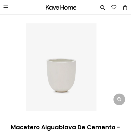


INGRESA TUS DATOS Y TE
INFORMAREMOS CUANDO TENGAMOS
STOCK DISPONIBLE.
Nombre
Correo electrónico
Teléfono
Macetero Aiguablava De Cemento -