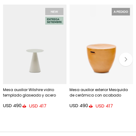
Mesa auxiliar Wilshire vidrio
Mesa auxiliar exterior Mesquida
templado glaseado y acero
de cerámica con acabado
acabado pintado gris mate
mostaza glaseado Ø 45 cm
USD
490
USD
490
USD
417
USD
417
Ø35cm