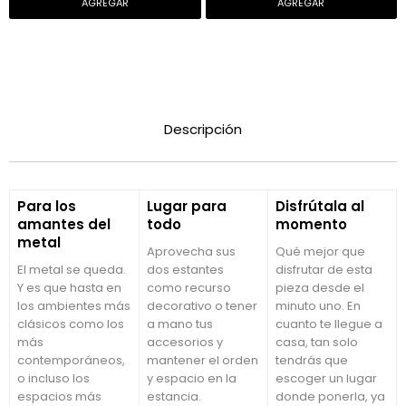
Descripción
Para los
Lugar para
Disfrútala al
amantes del
todo
momento
metal
Aprovecha sus
Qué mejor que
El metal se queda.
dos estantes
disfrutar de esta
Y es que hasta en
como recurso
pieza desde el
los ambientes más
decorativo o tener
minuto uno. En
clásicos como los
a mano tus
cuanto te llegue a
más
accesorios y
casa, tan solo
contemporáneos,
mantener el orden
tendrás que
o incluso los
y espacio en la
escoger un lugar
espacios más
estancia.
donde ponerla, ya