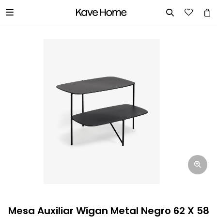


INGRESA TUS DATOS Y TE
INFORMAREMOS CUANDO TENGAMOS
STOCK DISPONIBLE.
Nombre
Correo electrónico
Teléfono
Mesa Auxiliar Wigan Metal Negro 62 X 58