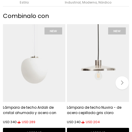
Estilo
Industrial, Moderno, Nórdico
Combinalo con
Lámpara de techo Ardali de
Lámpara de techo Nuvira - de
cristal ahumado y acero con
acero cepillado gris claro
acabado cepillado - Ø25 cm
USD
289
USD
204
USD
340
USD
240