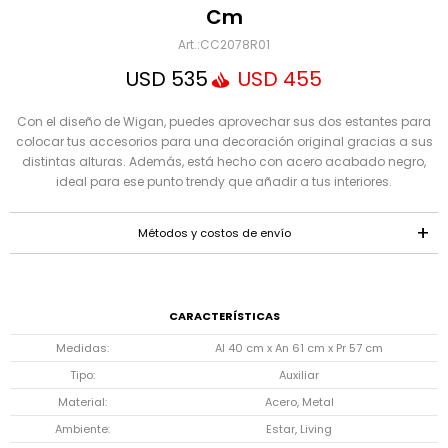
Mensaje
Cm
CC2078R01
USD
535
USD
455
Con el diseño de Wigan, puedes aprovechar sus dos estantes para
colocar tus accesorios para una decoración original gracias a sus
distintas alturas. Además, está hecho con acero acabado negro,
ideal para ese punto trendy que añadir a tus interiores.
ENVIAR
Métodos y costos de envío
CARACTERÍSTICAS
Medidas
Al 40 cm x An 61 cm x Pr 57 cm
Tipo
Auxiliar
Material
Acero, Metal
Ambiente
Estar, Living