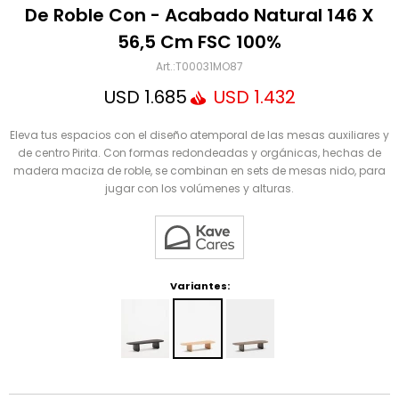
Mensaje
De Roble Con - Acabado Natural 146 X
56,5 Cm FSC 100%
T00031MO87
USD
1.685
USD
1.432
Eleva tus espacios con el diseño atemporal de las mesas auxiliares y
de centro Pirita. Con formas redondeadas y orgánicas, hechas de
madera maciza de roble, se combinan en sets de mesas nido, para
jugar con los volúmenes y alturas.
ENVIAR
Variantes: