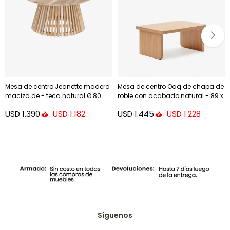
Mesa de centro Jeanette madera
Mesa de centro Oaq de chapa de
maciza de - teca natural Ø 80
roble con acabado natural - 89 x
cm
62 cm
USD
1.390
USD
1.445
USD
1.182
USD
1.228
Síguenos