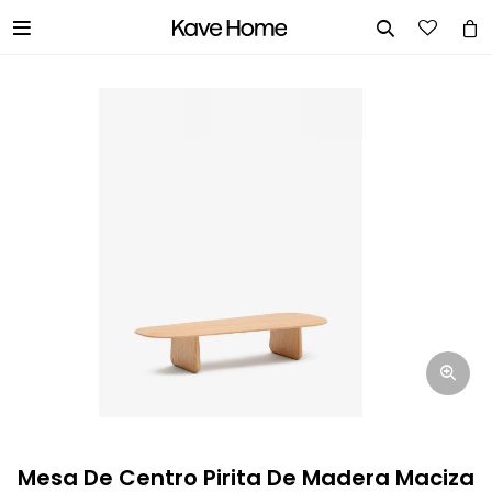


INGRESA TUS DATOS Y TE
INFORMAREMOS CUANDO TENGAMOS
STOCK DISPONIBLE.
Nombre
Correo electrónico
Teléfono
Mesa De Centro Pirita De Madera Maciza