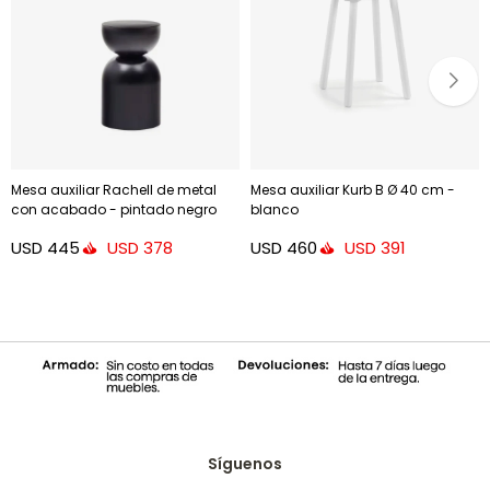
Mesa auxiliar Rachell de metal
Mesa auxiliar Kurb B Ø 40 cm -
con acabado - pintado negro
blanco
brillante Ø 30 cm
USD
445
USD
460
USD
378
USD
391
Síguenos