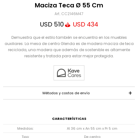
Mensaje
Maciza Teca Ø 55 Cm
CC2146M47
USD
510
USD
434
Demuestra que el estilo también se encuentra en los muebles
auxiliares. La mesa de centro Glenda es de madera maciza de teca
reciclada, una madera que además de sostenible es altamente
resistente y tratada para estar mejor protegida.
ENVIAR
Métodos y costos de envío
CARACTERÍSTICAS
Medidas
Al 36 cm x An 55 cm x Pr 5 cm
Tipo
De centro