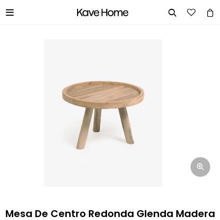


INGRESA TUS DATOS Y TE
INFORMAREMOS CUANDO TENGAMOS
STOCK DISPONIBLE.
Nombre
Correo electrónico
Teléfono
Mesa De Centro Redonda Glenda Madera