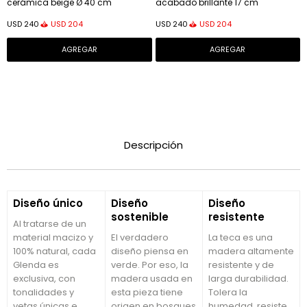
cerámica beige Ø 40 cm
acabado brillante 17 cm
USD
204
USD
204
USD
240
USD
240
Descripción
Diseño único
Diseño
Diseño
sostenible
resistente
Al tratarse de un
material macizo y
El verdadero
La teca es una
100% natural, cada
diseño piensa en
madera altamente
Glenda es
verde. Por eso, la
resistente y de
exclusiva, con
madera usada en
larga durabilidad.
tonalidades y
esta pieza tiene
Tolera la
vetas únicas e
origen en bosques
humedad, resiste