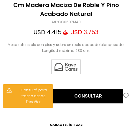
Mensaje
Cm Madera Maciza De Roble Y Pino
Acabado Natural
CC0607M40
USD
4.415
USD
3.753
Mesa extensible con pies y sobre en roble acabado blanqueado.
Longitud máxima 280 cm.
ENVIAR
¡Consultá para
CONSULTAR
traerlo desde
España!
CARACTERÍSTICAS