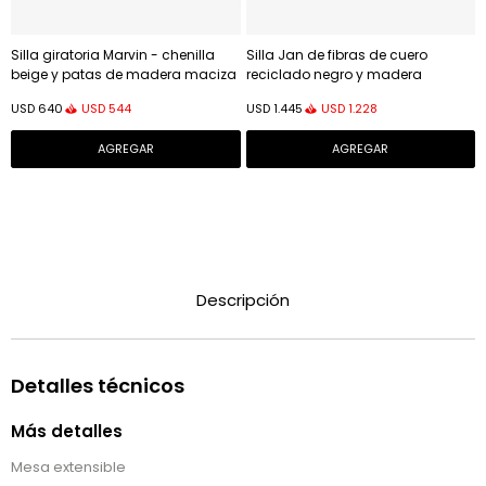
Silla giratoria Marvin - chenilla
Silla Jan de fibras de cuero
beige y patas de madera maciza
reciclado negro y madera
de haya acabado natural
maciza de fresno con acabado
USD
544
USD
1.228
USD
640
USD
1.445
negro FSC 100%
Descripción
Detalles técnicos
Más detalles
Mesa extensible