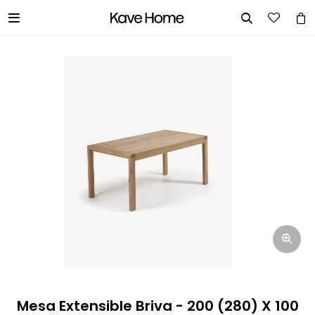


INGRESA TUS DATOS Y TE
INFORMAREMOS CUANDO TENGAMOS
STOCK DISPONIBLE.
Nombre
Correo electrónico
Teléfono
Mesa Extensible Briva - 200 (280) X 100