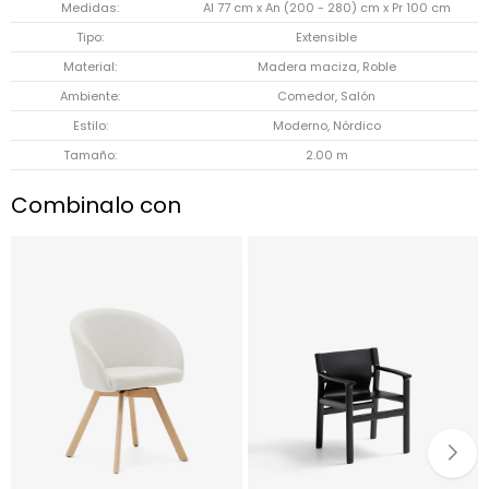
Medidas
Al 77 cm x An (200 - 280) cm x Pr 100 cm
Tipo
Extensible
Material
Madera maciza, Roble
Ambiente
Comedor, Salón
Estilo
Moderno, Nórdico
Tamaño
2.00 m
Combinalo con