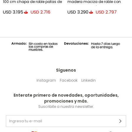
100 cm chapa de roble patas de
madera maciza de roble con
acero acabado negro
acabado marrón claro 220 x 100
USD
3.195
USD
3.290
USD
2.716
USD
2.797
cm FSC Mix Credit
Síguenos
Instagram
Facebook
Linkedin
Enterate primero de novedades, oportunidades,
promociones y más.
Suscribite a nuestra newsletter.