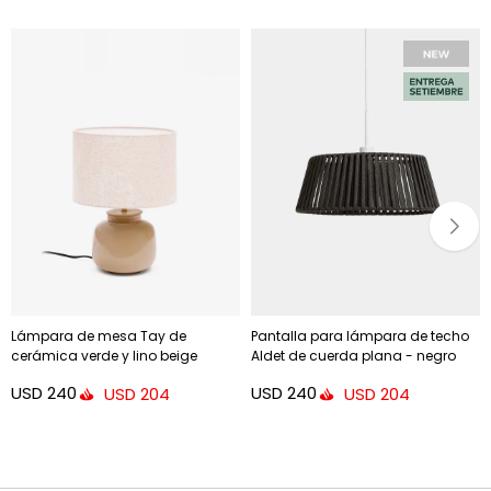
Lámpara de mesa Tay de
Pantalla para lámpara de techo
cerámica verde y lino beige
Aldet de cuerda plana - negro
Ø46 cm
USD
240
USD
240
USD
204
USD
204