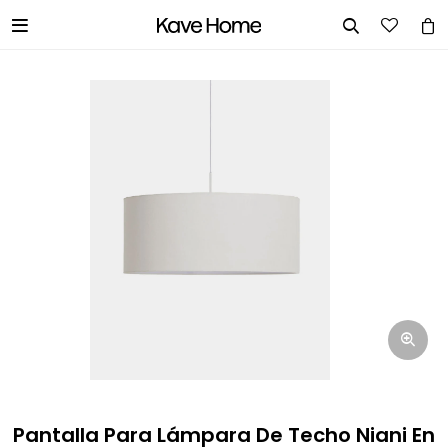


INGRESA TUS DATOS Y TE
INFORMAREMOS CUANDO TENGAMOS
STOCK DISPONIBLE.
Nombre
Correo electrónico
Teléfono
Pantalla Para Lámpara De Techo Niani En