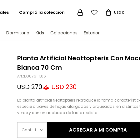
ales
Comprá la colección

USD
0
Dormitorio
Kids
Colecciones
Exterior
TENGAMOS
Planta Artificial Neottopteris Con Mac
Blanca 70 Cm
D00761PL06
USD
270
USD
230
La planta artificial Neottopteris reproduce la forma característi
especie a través de hojas alargadas y arqueadas, en distintos
verde y con un acabado de tacto realista.
AGREGAR A MI COMPRA
1