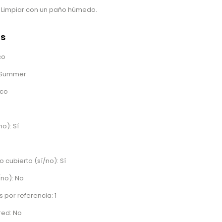
. Limpiar con un paño húmedo.
as
co
/Summer
ico
no): Sí
o cubierto (sí/no): Sí
/no): No
 por referencia: 1
red: No