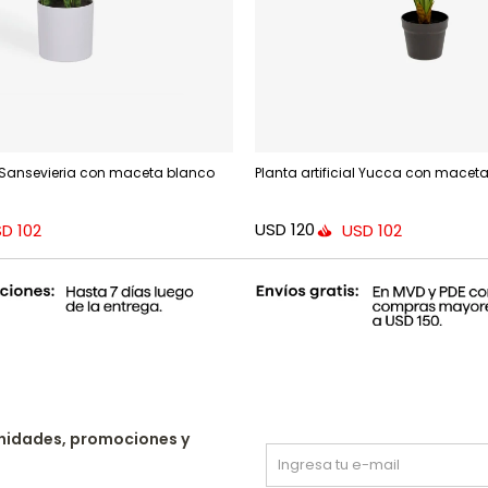
al Sansevieria con maceta blanco
Planta artificial Yucca con macet
USD
120
SD
102
USD
102
nidades, promociones y