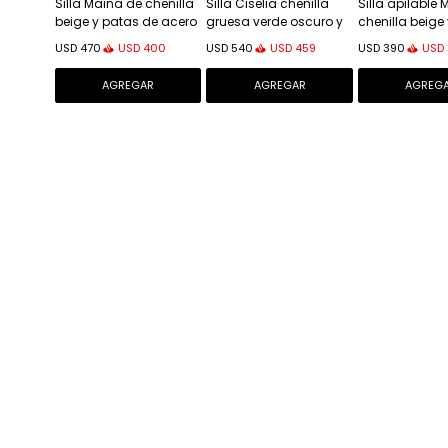
Silla Maina de chenilla
Silla Ciselia chenilla
Silla apilable 
beige y patas de acero
gruesa verde oscuro y
chenilla beige
con acabado beige
patas de acero
de metal beige
USD
400
USD
459
USD
USD
470
USD
540
USD
390
FSC Mix Credit
acabado negro
Credit - chenil
patas de meta