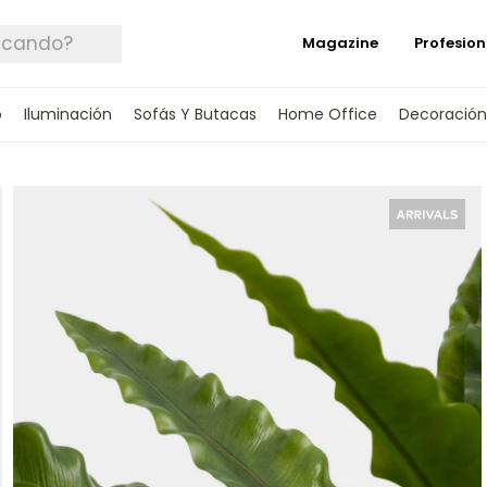
Magazine
Profesion
o
Iluminación
Sofás Y Butacas
Home Office
Decoración
 TUS DATOS Y TE INFORMAREMOS CUANDO 
SPONIBLE.
rónico