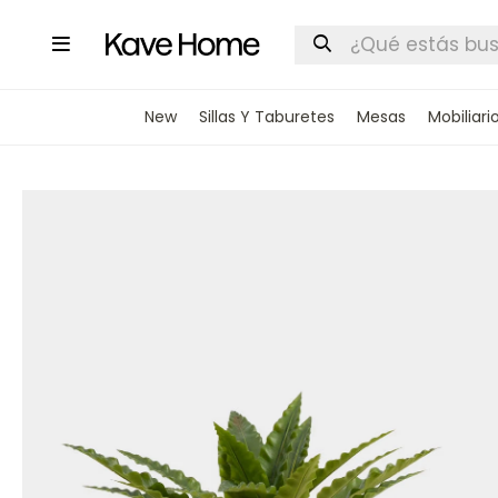

New
Sillas Y Taburetes
Mesas
Mobiliari
INGRESA
STOCK DI
Nombre
Correo elect
Teléfono