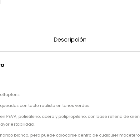
Descripción
co
eottopteris.
queadas con tacto realista en tonos verdes.
 en PEVA, polietileno, acero y polipropileno, con base rellena de are
yor estabilidad.
líndrico blanco, pero puede colocarse dentro de cualquier macetero