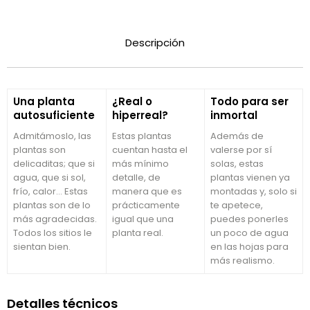
Descripción
Una planta
¿Real o
Todo para ser
autosuficiente
hiperreal?
inmortal
Admitámoslo, las
Estas plantas
Además de
plantas son
cuentan hasta el
valerse por sí
delicaditas; que si
más mínimo
solas, estas
agua, que si sol,
detalle, de
plantas vienen ya
frío, calor… Estas
manera que es
montadas y, solo si
plantas son de lo
prácticamente
te apetece,
más agradecidas.
igual que una
puedes ponerles
Todos los sitios le
planta real.
un poco de agua
sientan bien.
en las hojas para
más realismo.
Detalles técnicos