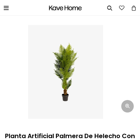


INGRESA TUS DATOS Y TE
INFORMAREMOS CUANDO TENGAMOS
STOCK DISPONIBLE.
Nombre
Correo electrónico
Teléfono
Planta Artificial Palmera De Helecho Con