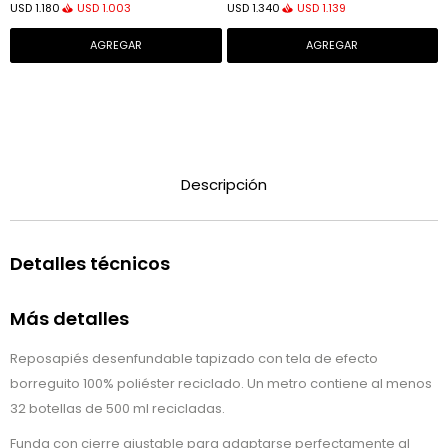
USD
1.003
USD
1.139
USD
1.180
USD
1.340
Descripción
Detalles técnicos
Más detalles
Reposapiés desenfundable tapizado con tela de efecto
borreguito 100% poliéster reciclado. Un metro contiene al menos
32 botellas de 500 ml recicladas.
Funda con cierre ajustable para adaptarse perfectamente al