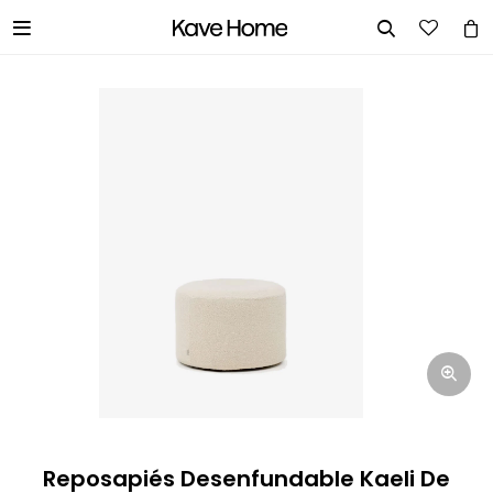


INGRESA TUS DATOS Y TE
INFORMAREMOS CUANDO TENGAMOS
STOCK DISPONIBLE.
Nombre
Correo electrónico
Teléfono
Reposapiés Desenfundable Kaeli De