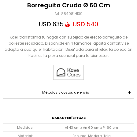
Mensaje
Borreguito Crudo Ø 60 Cm
S84081HI39
USD
635
USD
540
Kaeli transforma tu hogar con su tejido de efecto borreguito de
poliéster reciclado. Disponible en 4 tamaños, aporta confort y se
adapta a cualquier habitación. Diseñada para el relax, la colección
Kaeli es la pieza esencial para tu bienestar.
ENVIAR
Métodos y costos de envío
CARACTERÍSTICAS
Medidas
Al 43 cm x An 60 cm x Pr 60 cm
Material
Espuma, Madera, Tela