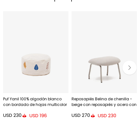
Puf Yanil 100% algodón blanco
Reposapiés Belina de chenilla -
con bordado de hojas multicolor
beige con reposapiés y acero con
Ø 40 cm
acabado blanco
USD
230
USD
270
USD
196
USD
230