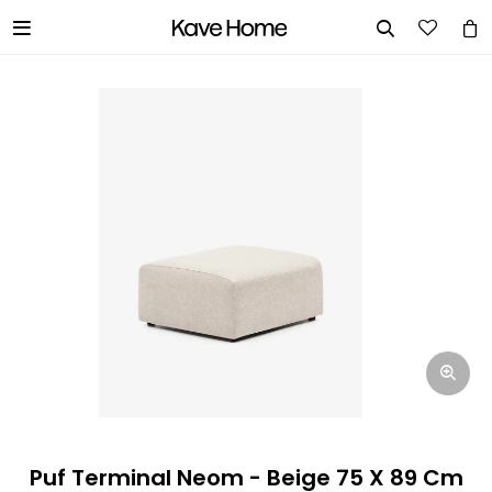


INGRESA TUS DATOS Y TE
INFORMAREMOS CUANDO TENGAMOS
STOCK DISPONIBLE.
Nombre
Correo electrónico
Teléfono
Puf Terminal Neom - Beige 75 X 89 Cm