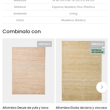
Medidas
Al 40 cm x An 75 cm x Pr 89 cm
Material
Espuma, Madera, Pino, Plástico
Ambiente
Living
Estilo
Moderno, Nórdico
Combinalo con
Alfombra Derule de yute y lana
Alfombra Eloda de lana y viscosa