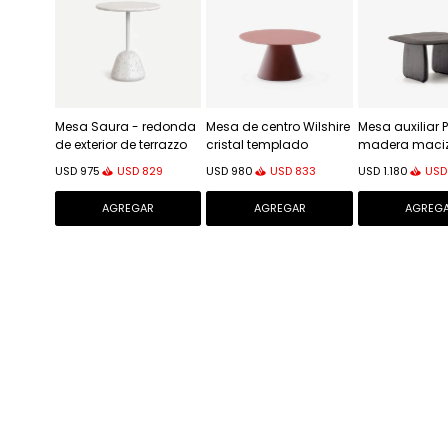
Mesa Saura - redonda
Mesa de centro Wilshire
Mesa auxiliar P
de exterior de terrazzo
cristal templado
madera maci
blanco Ø 70 cm
glaseado y acero
roble con - a
USD
829
USD
833
USD
USD
975
USD
980
USD
1.180
acabado pintado -
negro 70,6 x 
terracota mate Ø80cm
100%