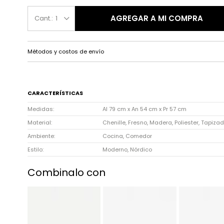
AGREGAR A MI COMPRA
1
Métodos y costos de envío
CARACTERÍSTICAS
Medidas
Al 79 cm x An 54 cm x Pr 57 cm
Material
Chenille, Fresno, Madera, Poliester, Tapiza
Ambiente
Cocina, Comedor
Estilo
Moderno, Nórdico
Combinalo con