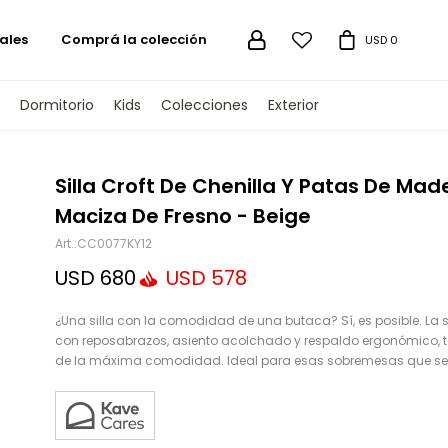
ales
Comprá la colección

USD
0
Dormitorio
Kids
Colecciones
Exterior
TENGAMOS
Silla Croft De Chenilla Y Patas De Mad
Maciza De Fresno - Beige
CC0077KY12
USD
680
USD
578
¿Una silla con la comodidad de una butaca? Sí, es posible. La si
con reposabrazos, asiento acolchado y respaldo ergonómico, t
de la máxima comodidad. Ideal para esas sobremesas que se