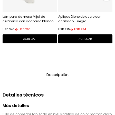
Lámpara de mesa Mijal de
Aplique Dione de acero con
cerámica con acabado blanco
acabado - negro
USD
293
USD
234
USD
345
USD
275
Descripción
Detalles técnicos
Más detalles
Silla de comedor tapizada en piel sintética de color marrón claro