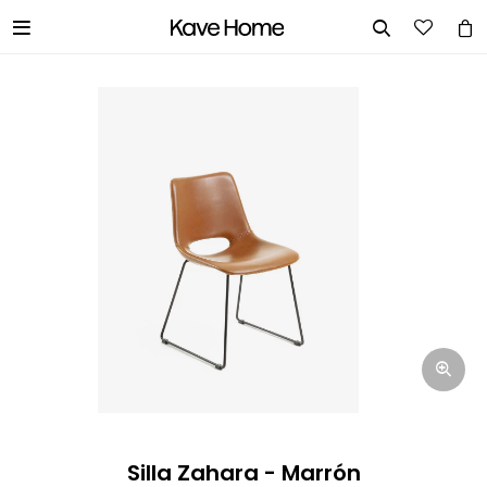


INGRESA TUS DATOS Y TE
INFORMAREMOS CUANDO TENGAMOS
STOCK DISPONIBLE.
Nombre
Correo electrónico
Teléfono
Silla Zahara - Marrón