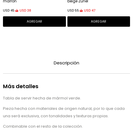
marrón
beige Zunel
USD
38
USD
47
USD
45
USD
55
Descripción
Más detalles
Tabla de servir hecha de mármol verde.
Pieza hecha con materiales de origen natural, por lo que cada
una será exclusiva, con tonalidades y texturas propias.
Combinable con el resto de la colección.