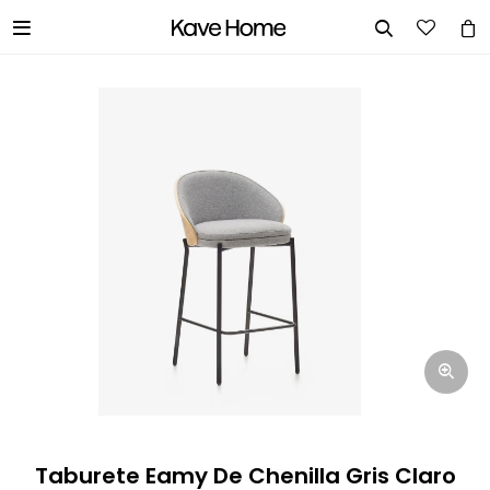


INGRESA TUS DATOS Y TE
INFORMAREMOS CUANDO TENGAMOS
STOCK DISPONIBLE.
Nombre
Correo electrónico
Teléfono
Taburete Eamy De Chenilla Gris Claro