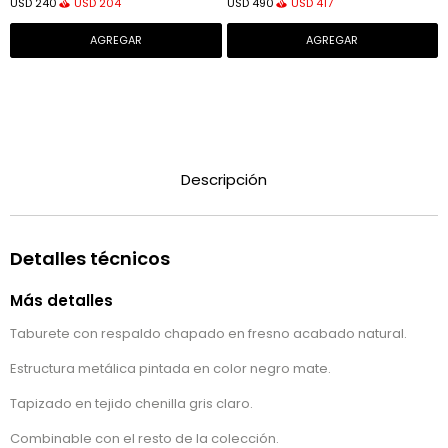
USD
204
USD
417
USD
240
USD
490
Descripción
Detalles técnicos
Más detalles
Taburete con respaldo chapado en fresno acabado natural.
Estructura metálica pintada en color negro mate.
Tapizado en tejido chenilla gris claro.
Combinable con el resto de la colección.