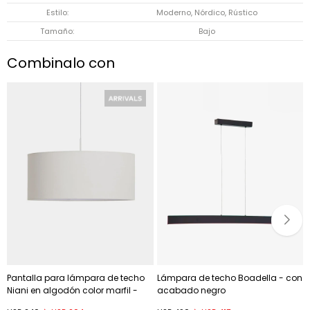
Estilo
Moderno, Nórdico, Rústico
Tamaño
Bajo
Combinalo con
Pantalla para lámpara de techo
Lámpara de techo Boadella - con
Niani en algodón color marfil -
acabado negro
Ø60 cm