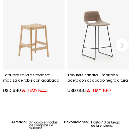
Taburete Yalia de madera
Taburete Zahara - marrón y
maciza de roble con acabado
acero con acabado negro altura
natural y cuerda altura 65 cm
65 cm
USD
640
USD
655
USD
544
USD
557
FSC100%