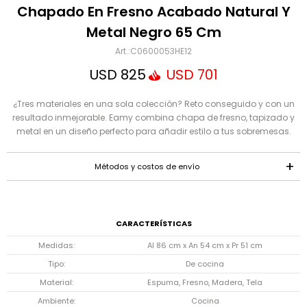
Mensaje
Chapado En Fresno Acabado Natural Y
Metal Negro 65 Cm
C0600053HE12
USD
825
USD
701
¿Tres materiales en una sola colección? Reto conseguido y con un
resultado inmejorable. Eamy combina chapa de fresno, tapizado y
metal en un diseño perfecto para añadir estilo a tus sobremesas.
ENVIAR
Métodos y costos de envío
CARACTERÍSTICAS
Medidas
Al 86 cm x An 54 cm x Pr 51 cm
Tipo
De cocina
Material
Espuma, Fresno, Madera, Tela
Ambiente
Cocina