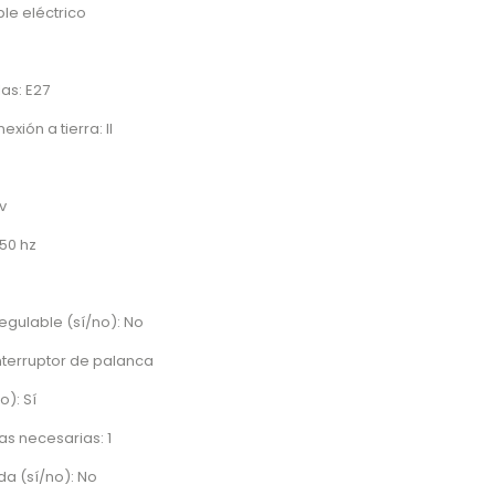
ble eléctrico
as: E27
xión a tierra: II
v
50 hz
regulable (sí/no): No
Interruptor de palanca
o): Sí
s necesarias: 1
a (sí/no): No