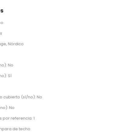
as
co
s
tage, Nórdico
no): No
no): Sí
o cubierto (sí/no): No
/no): No
 por referencia: 1
mpara de techo