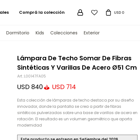
ales
Comprá la colección

USD
0
Dormitorio
Kids
Colecciones
Exterior
TENGAMOS
Lámpara De Techo Somar De Fibras
Sintéticas Y Varillas De Acero Ø51 Cm
L00147FA05
USD
840
USD
714
Esta colección de lámparas de techo destaca por su diseño
innovador, donde la pantalla se crea a partir de fibras
sintéticas pulverizadas sobre una base de varillas de acero en
rotación. El resultado es un volumen geométrico que aporta
modernidad
Este producto se entrega en Setiembre del 2026.