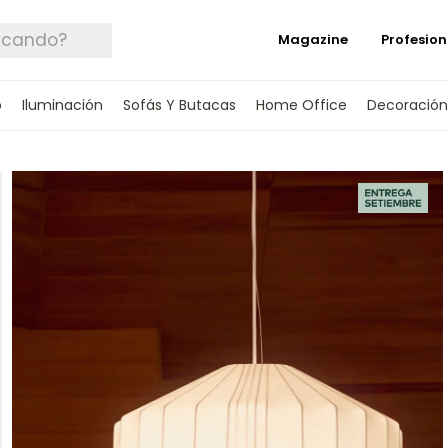
Magazine
Profesion
o
Iluminación
Sofás Y Butacas
Home Office
Decoración
 TUS DATOS Y TE INFORMAREMOS CUANDO 
SPONIBLE.
rónico