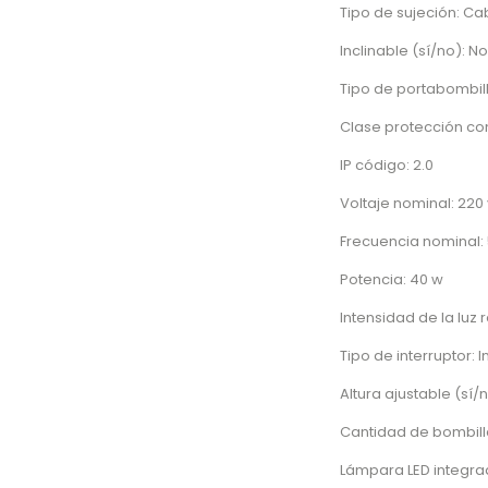
Tipo de sujeción: Ca
Inclinable (sí/no): No
Tipo de portabombill
Clase protección cone
IP código: 2.0
Voltaje nominal: 220 
Frecuencia nominal: 
Potencia: 40 w
Intensidad de la luz 
Tipo de interruptor: 
Altura ajustable (sí/n
Cantidad de bombilla
Lámpara LED integrad