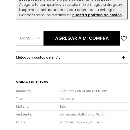
Asegurá tu compra hoy y recibila ni bien llegue a Uruguay.
Luego nos contactaremos para coordinar tu entrega.
Conocé todos los detalles de
nuestra política de envíos
.
AGREGAR A MI COMPRA
1
Métodos y costos de envío
CARACTERÍSTICAS
Medidas
Al 36 cm x An 51 cm x Pr 51 cm
Tipo
De techo
Material
Tela
Ambiente
Dormitorio, Hall, Living, Salón
Estilo
Moderno, Nórdico, Vintage