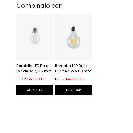
Combinalo con
Bombilla LED Bulb
Bombilla LED Bulb
E27 de 3W y 45 mm
E27 de 4 W y 80 mm
luz neutra
luz cálida
USD
17
USD
26
USD
20
USD
30