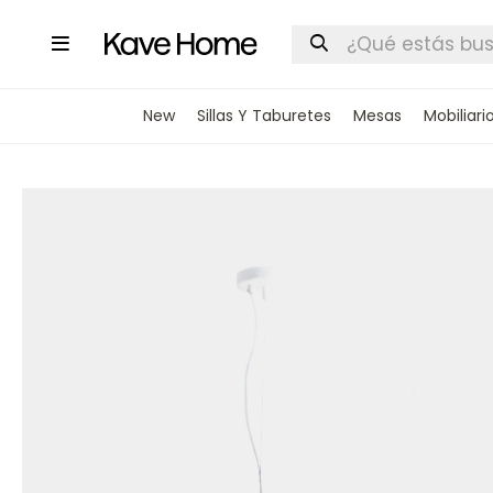

New
Sillas Y Taburetes
Mesas
Mobiliari
INGRESA
STOCK DI
Nombre
Correo elect
Teléfono