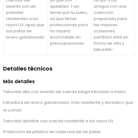
cuerdas del
ya que son
recibir a tus
asiento son de
apilables. Y sin
amigos con una
poliéster
temer por tu suelo,
colección
resistentes a los
ya que llevan
preparada para
rayos UV, igual que
protecciones para
las mejores
sus patas de
no rayarlo.
ocasiones.
acero galvanizado
Acomódate sin
¡Lambton está en
preocupaciones.
forma de silla y
taburete!
Detalles técnicos
Más detalles
Taburete alto con asiento de cuerda beige trenzada a mano
Estructura de acero galvanizado, más resistente y duradero que
el común
Taburete apilable con cuerda resistente a los rayos UV
Protección de plástico en cada una de las patas