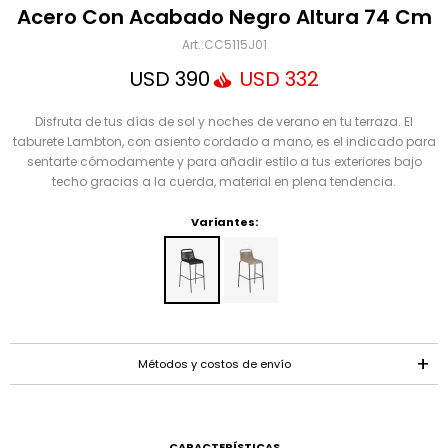
Mensaje
Acero Con Acabado Negro Altura 74 Cm
CC5115J01
USD
390
USD
332
Disfruta de tus días de sol y noches de verano en tu terraza. El
taburete Lambton, con asiento cordado a mano, es el indicado para
sentarte cómodamente y para añadir estilo a tus exteriores bajo
techo gracias a la cuerda, material en plena tendencia.
Variantes:
ENVIAR
Métodos y costos de envío
CARACTERÍSTICAS