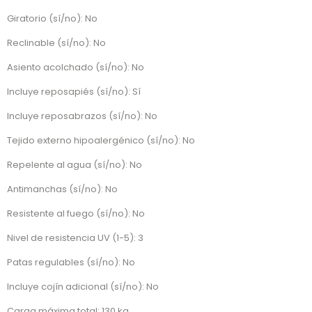
Giratorio (sí/no): No
Reclinable (sí/no): No
Asiento acolchado (sí/no): No
Incluye reposapiés (sí/no): Sí
Incluye reposabrazos (sí/no): No
Tejido externo hipoalergénico (sí/no): No
Repelente al agua (sí/no): No
Antimanchas (sí/no): No
Resistente al fuego (sí/no): No
Nivel de resistencia UV (1-5): 3
Patas regulables (sí/no): No
Incluye cojín adicional (sí/no): No
Carga máxima total: 130 kg