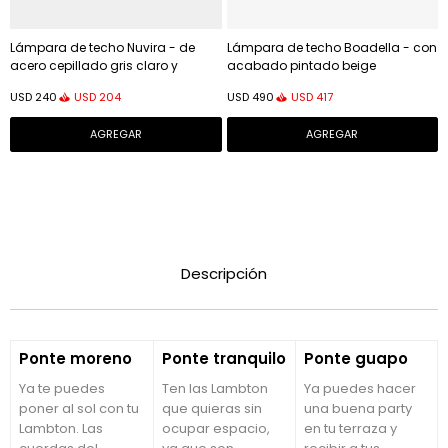
Lámpara de techo Nuvira - de
Lámpara de techo Boadella - con
acero cepillado gris claro y
acabado pintado beige
pantalla naranja
USD
204
USD
417
USD
240
USD
490
Descripción
Ponte moreno
Ponte tranquilo
Ponte guapo
Ya te puedes
Ten las Lambton
Ya puedes hacer
poner al sol con tu
que quieras sin
una buena party
Lambton. Las
ocupar espacio,
en tu terraza y