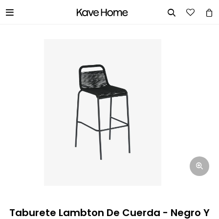


INGRESA TUS DATOS Y TE
INFORMAREMOS CUANDO TENGAMOS
STOCK DISPONIBLE.
Nombre
Correo electrónico
Teléfono
Taburete Lambton De Cuerda - Negro Y