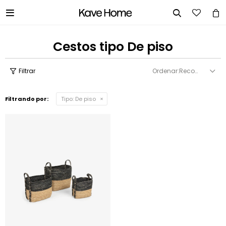


Cestos tipo De piso
Recomendados
Filtrando por:
Tipo:
De piso