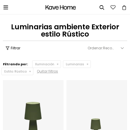


Luminarias ambiente Exterior
estilo Rústico
Recomendados
Filtrando por:
Iluminación
Luminarias
Quitar filtros
Estilo:
Rústico