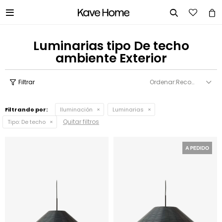


Luminarias tipo De techo
ambiente Exterior
Recomendados
Filtrando por:
Iluminación
Luminarias
Quitar filtros
Tipo:
De techo