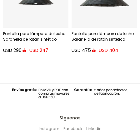
Pantalla para lámpara de techo
Pantalla para lámpara de techo
Saranella de ratán sintético
Saranella de ratán sintético
negro - Ø 50 cm
negro - Ø 70 cm
USD
290
USD
475
USD
247
USD
404
Síguenos
Instagram
Facebook
Linkedin