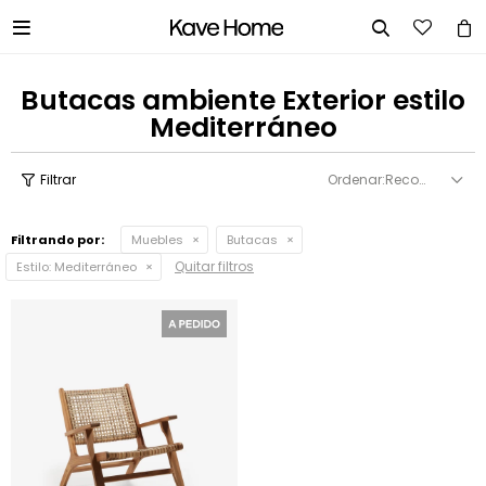


Butacas ambiente Exterior estilo
Mediterráneo
Recomendados
Filtrando por:
Muebles
Butacas
Quitar filtros
Estilo:
Mediterráneo