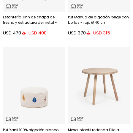
Estantería Tinn de chapa de
Puf Manua de algodón beige con
fresno y estructura de metal -
borlas - rojo Ø 40 cm
azul 70 x 60 cm
USD
470
USD
370
USD
400
USD
315
Puf Yanil 100% algodón blanco
Mesa infantil redonda Dilcia