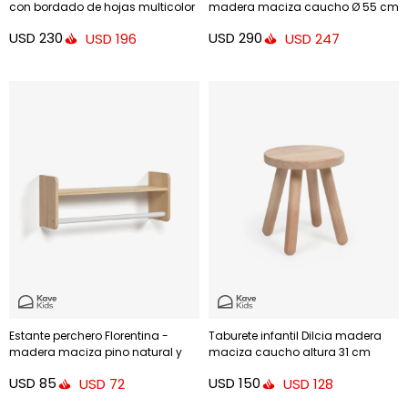
con bordado de hojas multicolor
madera maciza caucho Ø 55 cm
Ø 40 cm
USD
230
USD
290
USD
196
USD
247
Estante perchero Florentina -
Taburete infantil Dilcia madera
madera maciza pino natural y
maciza caucho altura 31 cm
MDF blanco 52,5 cm FSC MIX
USD
85
USD
150
USD
72
USD
128
Credit