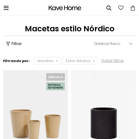


Macetas estilo Nórdico
Recomendados
Quitar filtros
Filtrando por:
Macetas
Estilo:
Nórdico