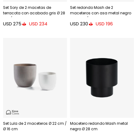
Set Sory de 2 macetas de
Set redondo Mash de 2
terracota con acabado gris Ø 28
maceteros con asa metal negro
cm / Ø 36 cm
Ø 25 cm / Ø 16,5 cm
USD
275
USD
230
USD
234
USD
196
Set Lula de 2 maceteros Ø 22 cm /
Macetero redondo Mash metal
Ø 16 cm
negro Ø 28 cm