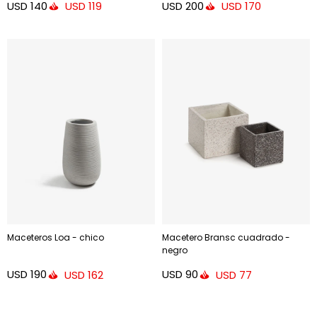
USD
140
USD
200
USD
119
USD
170
Maceteros Loa - chico
Macetero Bransc cuadrado -
negro
USD
190
USD
90
USD
162
USD
77