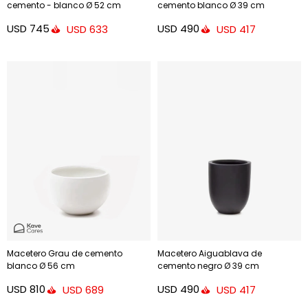
cemento - blanco Ø 52 cm
cemento blanco Ø 39 cm
USD
745
USD
490
USD
633
USD
417
Macetero Grau de cemento
Macetero Aiguablava de
blanco Ø 56 cm
cemento negro Ø 39 cm
USD
810
USD
490
USD
689
USD
417