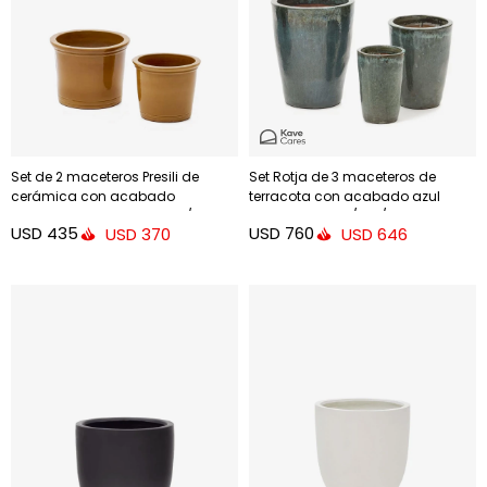
Set de 2 maceteros Presili de
Set Rotja de 3 maceteros de
cerámica con acabado
terracota con acabado azul
mostaza esmaltada Ø 37 / 47 cm
glaseado Ø 26 / 35 / 47 cm
USD
435
USD
760
USD
370
USD
646