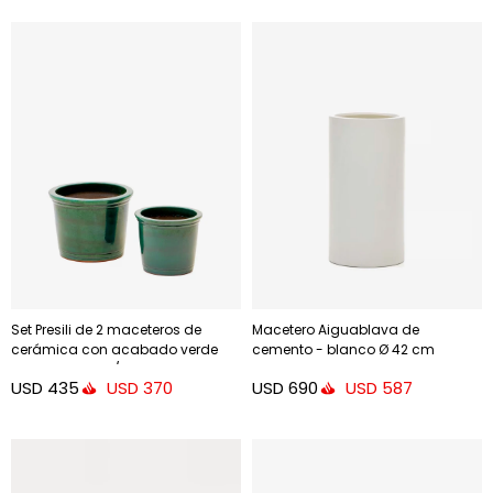
Set Presili de 2 maceteros de
Macetero Aiguablava de
cerámica con acabado verde
cemento - blanco Ø 42 cm
glaseado Ø 37 / 47 cm
USD
435
USD
690
USD
370
USD
587