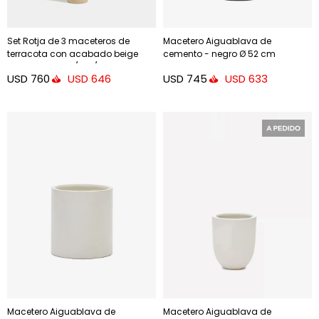
Set Rotja de 3 maceteros de
Macetero Aiguablava de
terracota con acabado beige
cemento - negro Ø 52 cm
glaseado Ø 26 / 35 / 47 cm.
USD
760
USD
745
USD
646
USD
633
Macetero Aiguablava de
Macetero Aiguablava de