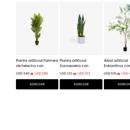
Planta artificial Palmera
Planta artificial
Árbol artificial
de helecho con
Sansevieria con
Enkianthus co
maceta negro 150 cm
maceta blanco 55 cm
maceta negro
USD
289
USD
102
USD
USD
340
USD
120
USD
515