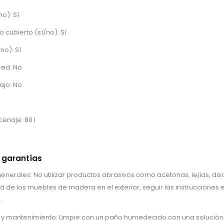
no): Sí
o cubierto (sí/no): Sí
no): Sí
red: No
ajo: No
naje: 80 l
 garantías
rales: No utilizar productos abrasivos como acetonas, lejías, diso
ad de los muebles de madera en el exterior, seguir las instrucciones 
.
o y mantenimiento: Limpie con un paño humedecido con una solución