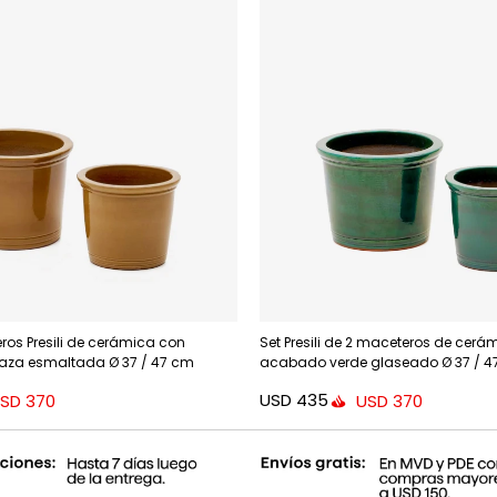
ros Presili de cerámica con
Set Presili de 2 maceteros de cerá
za esmaltada Ø 37 / 47 cm
acabado verde glaseado Ø 37 / 4
USD
435
SD
370
USD
370