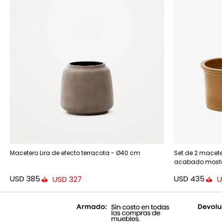
Macetero Lira de efecto terracota - Ø40 cm
Set de 2 macete
acabado mosta
USD
385
USD
435
USD
327
U