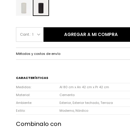
AGREGAR A MI COMPRA
1
Métodos y costos de envío
CARACTERÍSTICAS
Medidas
Al 80 cm x An 42 cm x Pr 42 cm
Material
Cemento
Ambiente
Exterior, Exterior techado, Terraza
Estilo
Moderno, Nórdico
Combinalo con