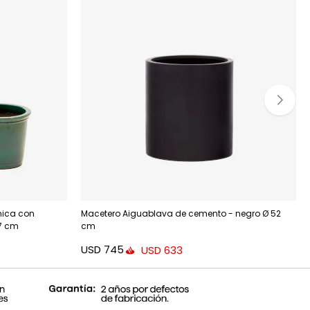
mica con
Macetero Aiguablava de cemento - negro Ø 52
7 cm
cm
USD
745
USD
633