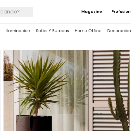
Magazine
Profesion
o
Iluminación
Sofás Y Butacas
Home Office
Decoración
 TUS DATOS Y TE INFORMAREMOS CUANDO 
SPONIBLE.
rónico