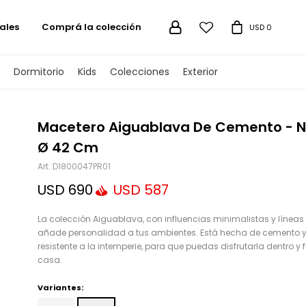
ales
Comprá la colección

USD
0
Dormitorio
Kids
Colecciones
Exterior
TENGAMOS
Macetero Aiguablava De Cemento - 
Ø 42 Cm
D1800047PR01
USD
690
USD
587
La colección Aiguablava, con influencias minimalistas y líneas 
añade personalidad a tus ambientes. Está hecha de cemento y
resistente a la intemperie, para que puedas disfrutarla dentro y 
casa.
Variantes: