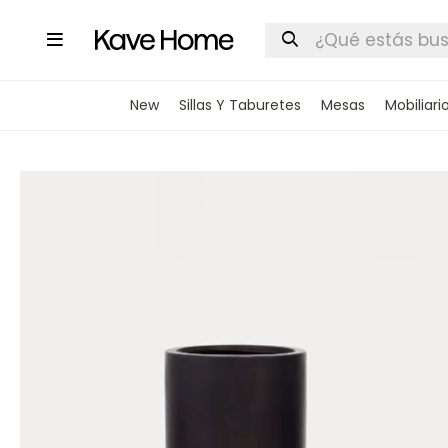

New
Sillas Y Taburetes
Mesas
Mobiliari
INGRESA
STOCK DI
Nombre
Correo elect
Teléfono