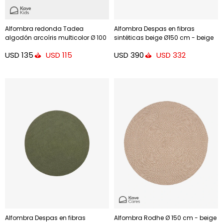
Alfombra redonda Tadea
Alfombra Despas en fibras
algodón arcoíris multicolor Ø 100
sintéticas beige Ø150 cm - beige
cm
Ø150 cm
USD
135
USD
390
USD
115
USD
332
Alfombra Despas en fibras
Alfombra Rodhe Ø 150 cm - beige