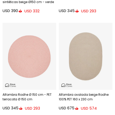
sintéticas beige Ø150 cm - verde
Ø150 cm
USD
390
USD
345
USD
332
USD
293
Alfombra Rodhe Ø 150 cm - PET
Alfombra ovalada beige Rodhe
terracota Ø 150 cm
100% PET 160 x 230 cm
USD
345
USD
675
USD
293
USD
574