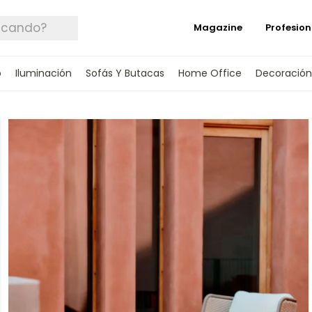
Magazine
Profesion
o
Iluminación
Sofás Y Butacas
Home Office
Decoración
 TUS DATOS Y TE INFORMAREMOS CUANDO 
SPONIBLE.
rónico