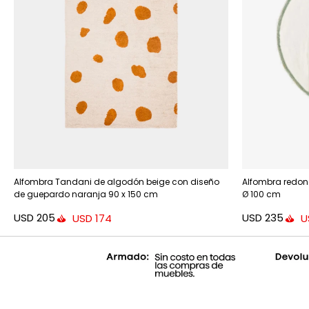
Alfombra Tandani de algodón beige con diseño
Alfombra redon
de guepardo naranja 90 x 150 cm
Ø 100 cm
USD
205
USD
235
USD
174
U