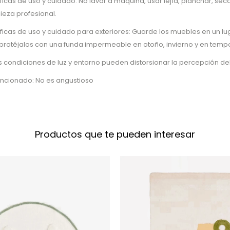
ficas de uso y cuidado: No lavar a máquina, usar lejía, planchar, sec
ieza profesional.
ficas de uso y cuidado para exteriores: Guarde los muebles en un luga
re, protéjalos con una funda impermeable en otoño, invierno y en temp
as condiciones de luz y entorno pueden distorsionar la percepción del
encionado: No es angustioso
Productos que te pueden interesar