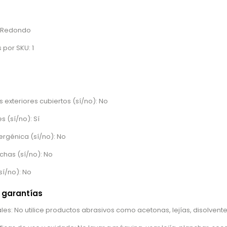
: Redondo
por SKU: 1
 exteriores cubiertos (sí/no): No
s (sí/no): Sí
ergénica (sí/no): No
chas (sí/no): No
sí/no): No
 garantías
es: No utilice productos abrasivos como acetonas, lejías, disolventes