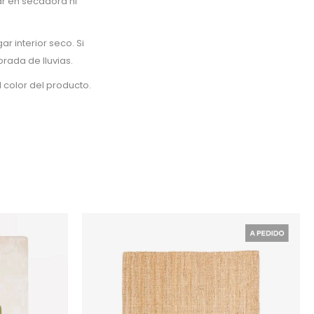
ar en secadora ni
r interior seco. Si
orada de lluvias.
 color del producto.