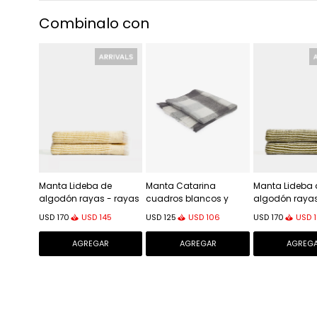
Combinalo con
Manta Lideba de
Manta Catarina
Manta Lideba 
algodón rayas - rayas
cuadros blancos y
algodón rayas
amarillo 100 x 170 cm
grises 125 x 150 cm
verde 100 x 17
USD
145
USD
106
USD
USD
170
USD
125
USD
170