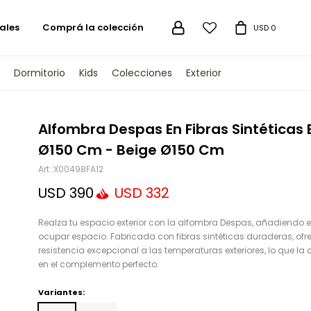
ales
Comprá la colección

USD
0
Dormitorio
Kids
Colecciones
Exterior
TENGAMOS
Alfombra Despas En Fibras Sintéticas 
Ø150 Cm - Beige Ø150 Cm
X00498FA12
USD
390
USD
332
Realza tu espacio exterior con la alfombra Despas, añadiendo es
ocupar espacio. Fabricada con fibras sintéticas duraderas, ofr
resistencia excepcional a las temperaturas exteriores, lo que la 
en el complemento perfecto.
Variantes: