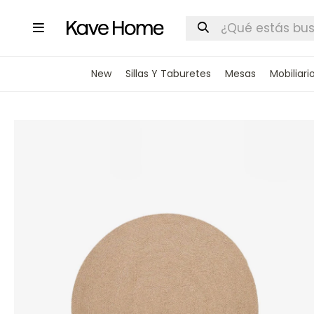

New
Sillas Y Taburetes
Mesas
Mobiliari
INGRESA
STOCK DI
Nombre
Correo elect
Teléfono