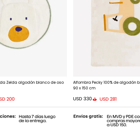
da Zelda algodón blanco de oso
Alfombra Pecky 100% de algodón be
90 x 150 cm
USD
330
SD
200
USD
281