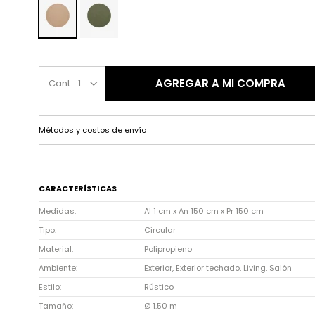
AGREGAR A MI COMPRA
1
Métodos y costos de envío
CARACTERÍSTICAS
Medidas
Al 1 cm x An 150 cm x Pr 150 cm
Tipo
Circular
Material
Polipropieno
Ambiente
Exterior, Exterior techado, Living, Salón
Estilo
Rústico
Tamaño
Ø 1.50 m